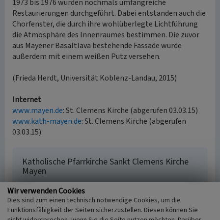
1973 bis 1976 wurden nochmals umfangreiche
Restaurierungen durchgeführt. Dabei entstanden auch die
Chorfenster, die durch ihre wohlüberlegte Lichtführung
die Atmosphäre des Innenraumes bestimmen. Die zuvor
aus Mayener Basaltlava bestehende Fassade wurde
außerdem mit einem weißen Putz versehen.
(Frieda Herdt, Universität Koblenz-Landau, 2015)
Internet
www.mayen.de
: St. Clemens Kirche (abgerufen 03.03.15)
www.kath-mayen.de
: St. Clemens Kirche (abgerufen
03.03.15)
Katholische Pfarrkirche Sankt Clemens Kirche
Mayen
Schlagwörter
Wir verwenden Cookies
Kirchengebäude
Kirchturm
Klosterkirche
Dies sind zum einen technisch notwendige Cookies, um die
Augustinerorden
Pfarrkirche
Funktionsfähigkeit der Seiten sicherzustellen. Diesen können Sie
Straße / Hausnummer
nicht widersprechen, wenn Sie die Seite nutzen möchten. Darüber