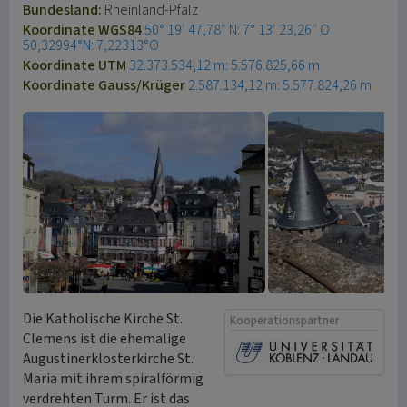
Bundesland:
Rheinland-Pfalz
Koordinate WGS84
50° 19′ 47,78″ N: 7° 13′ 23,26″ O
50,32994°N: 7,22313°O
Koordinate UTM
32.373.534,12 m: 5.576.825,66 m
Koordinate Gauss/Krüger
2.587.134,12 m: 5.577.824,26 m
Die Katholische Kirche St.
Kooperationspartner
Clemens ist die ehemalige
Augustinerklosterkirche St.
Maria mit ihrem spiralförmig
verdrehten Turm. Er ist das