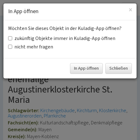
Togg
×
In App öffnen
navig
Möchten Sie dieses Objekt in der Kuladig-App öffnen?
Katholische Pfarrkirche
zukünftig Objekte immer in Kuladig-App öffnen
Sankt Clemens Kirche
nicht mehr fragen
Mayen
In App öffnen
Schließen
ehemalige
Augustinerklosterkirche St.
Maria
Schlagwörter:
Kirchengebäude
Kirchturm
Klosterkirche
Augustinerorden
Pfarrkirche
Fachsicht(en):
Kulturlandschaftspflege, Denkmalpflege
Gemeinde(n):
Mayen
Kreis(e):
Mayen-Koblenz