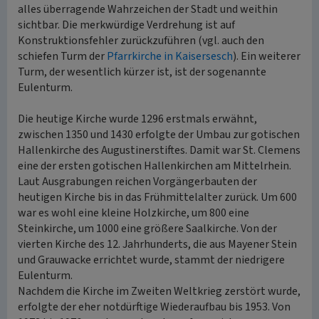
alles überragende Wahrzeichen der Stadt und weithin
sichtbar. Die merkwürdige Verdrehung ist auf
Konstruktionsfehler zurückzuführen (vgl. auch den
schiefen Turm der
Pfarrkirche in Kaisersesch
). Ein weiterer
Turm, der wesentlich kürzer ist, ist der sogenannte
Eulenturm.
Die heutige Kirche wurde 1296 erstmals erwähnt,
zwischen 1350 und 1430 erfolgte der Umbau zur gotischen
Hallenkirche des Augustinerstiftes. Damit war St. Clemens
eine der ersten gotischen Hallenkirchen am Mittelrhein.
Laut Ausgrabungen reichen Vorgängerbauten der
heutigen Kirche bis in das Frühmittelalter zurück. Um 600
war es wohl eine kleine Holzkirche, um 800 eine
Steinkirche, um 1000 eine größere Saalkirche. Von der
vierten Kirche des 12. Jahrhunderts, die aus Mayener Stein
und Grauwacke errichtet wurde, stammt der niedrigere
Eulenturm.
Nachdem die Kirche im Zweiten Weltkrieg zerstört wurde,
erfolgte der eher notdürftige Wiederaufbau bis 1953. Von