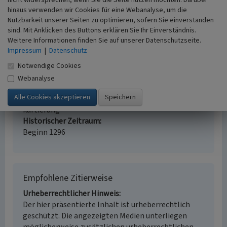
Marktstraße
hinaus verwenden wir Cookies für eine Webanalyse, um die
Nutzbarkeit unserer Seiten zu optimieren, sofern Sie einverstanden
Ort
sind. Mit Anklicken des Buttons erklären Sie Ihr Einverständnis.
56727 Mayen
Weitere Informationen finden Sie auf unserer Datenschutzseite.
Fachsicht(en)
Impressum
|
Datenschutz
Kulturlandschaftspflege, Denkmalpflege
Erfassungsmaßstab
Notwendige Cookies
i.d.R. 1:5.000 (größer als 1:20.000)
Webanalyse
Erfassungsmethode
Literaturauswertung, Geländebegehung/-
kartierung
Historischer Zeitraum
Beginn 1296
Empfohlene Zitierweise
Urheberrechtlicher Hinweis
Der hier präsentierte Inhalt ist urheberrechtlich
geschützt. Die angezeigten Medien unterliegen