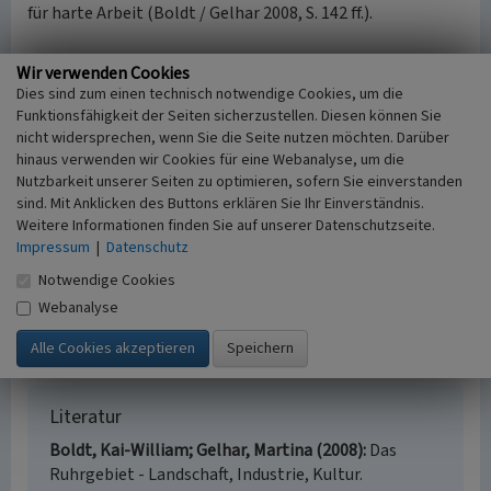
für harte Arbeit (Boldt / Gelhar 2008, S. 142 ff.).
Denkmalschutz
Wir verwenden Cookies
Gebäude der Alten Kolonie, der Plattenkolonie und der
Dies sind zum einen technisch notwendige Cookies, um die
Neuen Kolonie sind in der Denkmalliste der Stadt
Funktionsfähigkeit der Seiten sicherzustellen. Diesen können Sie
Neukirchen-Vluyn (Denkmalliste der Stadt Neukirchen-
nicht widersprechen, wenn Sie die Seite nutzen möchten. Darüber
Vluyn 2015).
hinaus verwenden wir Cookies für eine Webanalyse, um die
Nutzbarkeit unserer Seiten zu optimieren, sofern Sie einverstanden
sind. Mit Anklicken des Buttons erklären Sie Ihr Einverständnis.
(Kai-William Boldt, Rheinischer Verein für Denkmalpflege
Weitere Informationen finden Sie auf unserer Datenschutzseite.
und Landschaftsschutz e.V., 2015)
Impressum
|
Datenschutz
Internet
Notwendige Cookies
Route der Industriekultur 2015
(abgerufen: 02.01.2015)
Webanalyse
Denkmalliste der Stadt Neukirchen-Vluyn 2015
(abgerufen: 08.01.2015)
Literatur
Boldt, Kai-William; Gelhar, Martina (2008)
Das
Ruhrgebiet - Landschaft, Industrie, Kultur.