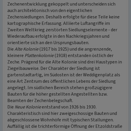
Zechenentwicklung gekoppelt und unterscheiden sich
auch architektonisch von den eigentlichen
Zechensiedlungen. Deshalb erfolgte für diese Teile keine
kartographische Erfassung. Alliierte Luftangriffe im
Zweiten Weltkrieg zerstörten Siedlungselemente - der
Wiederaufbau erfolgte in den Nachkriegsjahren und
orientierte sich an den Ursprungsbauten.
Die
Alte Kolonie
(1917 bis 1925) und die angrenzende,
kleinere
Plattenkolonie
(1918) entstanden östlich der
Zeche. Prägend für die Alte Kolonie sind drei Haustypen in
Ziegelbauweise. Der Charakter der Siedlung ist
gartenstadtartig, im Südosten ist der Weddigenplatz als
eine Art Zentrum des öffentlichen Lebens der Siedlung
angelegt. Im südlichen Bereich stehen großzügigere
Bauten für die höher gestellten Angestellten bzw.
Beamten der Zechenbelegschaft.
Die
Neue Kolonie
entstand von 1926 bis 1930.
Charakteristisch sind hier zweigeschossige Bauten und
abgeschlossene Wohnhöfe mit typischen Stallungen.
Auffällig ist die trichterförmige Öffnung der Etzoldstraße