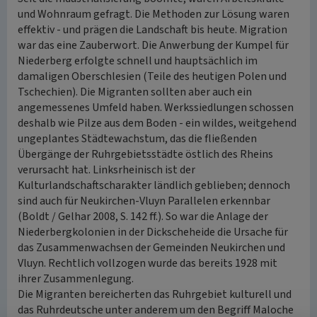
und Wohnraum gefragt. Die Methoden zur Lösung waren
effektiv - und prägen die Landschaft bis heute. Migration
war das eine Zauberwort. Die Anwerbung der Kumpel für
Niederberg erfolgte schnell und hauptsächlich im
damaligen Oberschlesien (Teile des heutigen Polen und
Tschechien). Die Migranten sollten aber auch ein
angemessenes Umfeld haben. Werkssiedlungen schossen
deshalb wie Pilze aus dem Boden - ein wildes, weitgehend
ungeplantes Städtewachstum, das die fließenden
Übergänge der Ruhrgebietsstädte östlich des Rheins
verursacht hat. Linksrheinisch ist der
Kulturlandschaftscharakter ländlich geblieben; dennoch
sind auch für Neukirchen-Vluyn Parallelen erkennbar
(Boldt / Gelhar 2008, S. 142 ff.). So war die Anlage der
Niederbergkolonien in der Dickscheheide die Ursache für
das Zusammenwachsen der Gemeinden Neukirchen und
Vluyn. Rechtlich vollzogen wurde das bereits 1928 mit
ihrer Zusammenlegung.
Die Migranten bereicherten das Ruhrgebiet kulturell und
das Ruhrdeutsche unter anderem um den Begriff Maloche