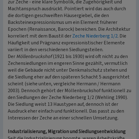
zur Zeche - eine klare Symbolik, die Zugehörigkeit und
Machtanspruch ausdrückt. Pointiert wird das auch durch
die dortigen geschweiften Häusergiebel, die den
Backsteinexpressionismus um ein Element früherer
Epochen (Renaissance, Barock) bereichen. Die Architektur
korreliert mit dem Baustil der
Zeche Niederberg 1/2
. Die
Häufigkeit und Prägnanz expressionistischer Elemente
variiert in den verschiedenen Siedlungsteilen.
Der
Möllenbruckshof
(1921 bis 1930) wird oft nicht zu den
Zechensiedlungen im engeren Sinne gezählt, vermutlich
weil die Gebäude nicht unter Denkmalschutz stehen und
die Siedlung eher auf den späteren Schacht 5 ausgerichtet
scheint (siehe unten, vergleiche Hermann / Hermann
2003). Dennoch gehört der Möllenbruckshof funktionell zu
den Siedlungen der Zeche Niederberg 1/2 (Wehling 1990).
Die Siedlung weist 13 Haustypen auf, dennoch ist der
Ausdruck eher einfach und funktionell. Das passt zu den
Interessen der Zeche an einer schnellen Umsetzung.
Industrialisierung, Migration und Siedlungsentwicklung
Seit die Industrialisierung boomte, waren Arbeitskräfte