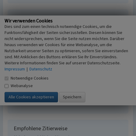
Haumühle
Wir verwenden Cookies
Dies sind zum einen technisch notwendige Cookies, um die
Schlagwörter
Funktionsfähigkeit der Seiten sicherzustellen. Diesen können Sie
Textilfabrik
Kupferhammer (Betrieb)
nicht widersprechen, wenn Sie die Seite nutzen möchten. Darüber
Fachsicht(en)
hinaus verwenden wir Cookies für eine Webanalyse, um die
Kulturlandschaftspflege
Nutzbarkeit unserer Seiten zu optimieren, sofern Sie einverstanden
Erfassungsmaßstab
sind. Mit Anklicken des Buttons erklären Sie Ihr Einverständnis.
i.d.R. 1:5.000 (größer als 1:20.000)
Weitere Informationen finden Sie auf unserer Datenschutzseite.
Erfassungsmethode
Impressum
|
Datenschutz
Literaturauswertung, Geländebegehung/-
Notwendige Cookies
kartierung, Auswertung historischer Schriften,
Webanalyse
Auswertung historischer Karten
Historischer Zeitraum
Beginn 1646, Ende nach 1963
Empfohlene Zitierweise