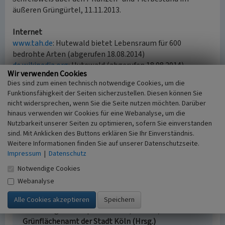
äußeren Grüngürtel, 11.11.2013.
Internet
www.tah.de
: Hutewald bietet Lebensraum für 600
bedrohte Arten (abgerufen 18.08.2014)
de.wikipedia.org
: Hutewald (abgerufen 18.08.2014)
Wir verwenden Cookies
Dies sind zum einen technisch notwendige Cookies, um die
Funktionsfähigkeit der Seiten sicherzustellen. Diesen können Sie
Literatur
nicht widersprechen, wenn Sie die Seite nutzen möchten. Darüber
Gasber, Marc-Andre; Wissmann, Jürgen; Fuchs,
hinaus verwenden wir Cookies für eine Webanalyse, um die
Helmut; Nolten, Ralf; Kutsch, Thomas; Schumacher,
Nutzbarkeit unserer Seiten zu optimieren, sofern Sie einverstanden
Wolfgang / Landwirtschaftliche Fakultät der
sind. Mit Anklicken des Buttons erklären Sie Ihr Einverständnis.
Weitere Informationen finden Sie auf unserer Datenschutzseite.
Universität Bonn (Hrsg.) (2007)
Verringerung der
Impressum
|
Datenschutz
Inanspruchnahme landwirtschaftlicher Nutzfläche
bei der Umsetzung der Eingriffsregelung,
Notwendige Cookies
Landschaftsplanung und Bauleitplanung unter
Webanalyse
Berücksichtigung der Ansprüche des Naturschutzes.
(Schriftenreihe des Lehr- und
Forschungsschwerpunktes USL, Nr. 149.) Bonn.
Grünflächenamt der Stadt Köln (Hrsg.)