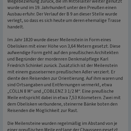
Wegebeziehung zurück, die im Mittelalter weiter genutzt
wurde und im 19. Jahrhundert unter den Preußen einen
Ausbau erfuhr. Der Verlauf der B 9 an dieser Stelle wurde
verlegt, so dass es sich heute um deren ehemalige Trasse
handelt.
Im Jahr 1820 wurde dieser Meilenstein in Form eines
Obelisken mit einer Höhe von 3,64 Metern gesetzt. Diese
aufwendige Form geht auf den preußischen Architekten
und Begründer der mordenren Denkmalpflege Karl
Friedrich Schinkel zurück. Zusätzlich ist der Meilenstein
mit einem gusseisernen preußischen Adler verziert. Er
diente den Reisenden zur Orientierung. Auf ihm waren und
sind Ortsangaben und Entfernungen vermerkt, etwa
„CÖLLN 8 M“ und „COBLENZ 3 1/2 M“. Eine preußische
Meile entspricht dabei in etwa 7,53 Kilometern. Zwei mit
dem Obelisken verbundene, steinerne Bänke boten den
Reisenden die Möglichkeit zur Rast.
Die Meilensteine wurden regelmäßig im Abstand von je
einer preußischen Meile entlang der Chausseen gesetzt