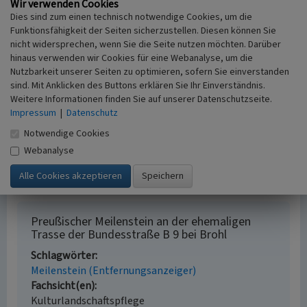
Wir verwenden Cookies
kulturvereinbrohl.de
: Preußischer Meilenstein
Dies sind zum einen technisch notwendige Cookies, um die
(abgerufen: 12.01.2025)
Funktionsfähigkeit der Seiten sicherzustellen. Diesen können Sie
nicht widersprechen, wenn Sie die Seite nutzen möchten. Darüber
hinaus verwenden wir Cookies für eine Webanalyse, um die
Literatur
Nutzbarkeit unserer Seiten zu optimieren, sofern Sie einverstanden
Köhler, Werner (2007)
Von Wegeabgaben zur
sind. Mit Anklicken des Buttons erklären Sie Ihr Einverständnis.
Autobahnmaut. Die Erhebung von Chaussee-, Fähr-
Weitere Informationen finden Sie auf unserer Datenschutzseite.
Impressum
|
Datenschutz
und Brückeneinnahmen durch das Königleich-
Preußische Hauptsteueramt Wesel im 19.
Notwendige Cookies
Jahrhundert. In: Jahrbuch des Kreieses Wesel 28, S.
Webanalyse
101-107. Wesel.
Preußischer Meilenstein an der ehemaligen
Trasse der Bundesstraße B 9 bei Brohl
Schlagwörter
Meilenstein (Entfernungsanzeiger)
Fachsicht(en)
Kulturlandschaftspflege