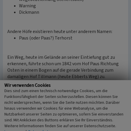
Warning
Dickmann
Andere Höfe existieren heute unter anderem Namen:
Paus (oder Paas?) Terhorst
Ein Weg, heute im Gelände an seiner Eintiefung gut zu
erkennen, führte schon um 1842 vom Hof Paus Richtung
Osten in einem Bogen auf die gerade Verbindung zum
damaligen Hof Tillmann (heute Ebberts Weg) zu.
Kl. Langenhof Schlebusch
Wir verwenden Cookies
Mitter Groß-Heynk
Dies sind zum einen technisch notwendige Cookies, um die
Spikermann Angenendt
Funktionsfähigkeit der Seiten sicherzustellen. Diesen können Sie
Rielmann Ritte
nicht widersprechen, wenn Sie die Seite nutzen möchten. Darüber
hinaus verwenden wir Cookies für eine Webanalyse, um die
Nutzbarkeit unserer Seiten zu optimieren, sofern Sie einverstanden
sind. Mit Anklicken des Buttons erklären Sie Ihr Einverständnis.
Weitere alte Höfe mit Nennung 1842, deren
Weitere Informationen finden Sie auf unserer Datenschutzseite.
Siedlungsstelle heute noch existiert, ohne in der