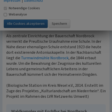
Impressum
|
Datenschutz
Topografischen Karte vermerktem Namen:
Notwendige Cookies
Schneiders
Hartmann (Haarter Feld)
Webanalyse
Rötger/Tesing (Grenze zu Rhede)
Als zentrale Einrichtung der Bauerschaft Nordbrock
vermerkt die Preußische Uraufnahme eine Schule. In der
Nähe dieser ehemaligen Schule entstand 1923 die heute
dort existierende Antoniuskapelle. In der Nachbarschaft
liegt die
Turmwindmühle Nordbrock
, die 1844 erbaut
wurde. Um die Bewahrung der Zeugnisse des kulturellen
Lebens und gemeinschaftlichen Arbeitens in der
Bauerschaft kümmert sich der Heimatverein Dingden.
(Biologische Station im Kreis Wesel e.V., 2014. Erstellt im
Zuge des Projektes „Kulturlandschaft am Niederrhein“. Ein
Projekt im Rahmen des LVR Netzwerks Umwelt)
Waldkomplex mit Eschflur bei Nordbrock