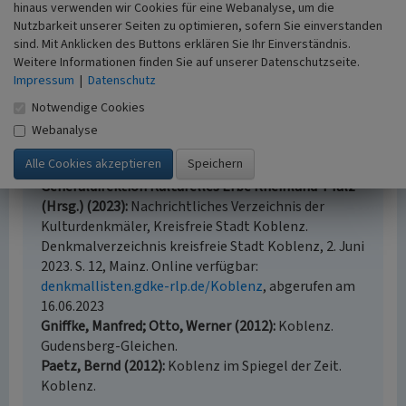
hinaus verwenden wir Cookies für eine Webanalyse, um die
(Peter Burggraaff, Universität Koblenz-Landau, 2018)
Nutzbarkeit unserer Seiten zu optimieren, sofern Sie einverstanden
sind. Mit Anklicken des Buttons erklären Sie Ihr Einverständnis.
Weitere Informationen finden Sie auf unserer Datenschutzseite.
Internet
Impressum
|
Datenschutz
de.wikipedia.org
: Dreikönigenhaus (abgerufen 09.11.2018)
isso.de
: Das Dreikönigenhaus (abgerufen 09.11.2018)
Notwendige Cookies
Webanalyse
Literatur
Generaldirektion Kulturelles Erbe Rheinland-Pfalz
(Hrsg.) (2023)
Nachrichtliches Verzeichnis der
Kulturdenkmäler, Kreisfreie Stadt Koblenz.
Denkmalverzeichnis kreisfreie Stadt Koblenz, 2. Juni
2023. S. 12, Mainz. Online verfügbar:
denkmallisten.gdke-rlp.de/Koblenz
, abgerufen am
16.06.2023
Gniffke, Manfred; Otto, Werner (2012)
Koblenz.
Gudensberg-Gleichen.
Paetz, Bernd (2012)
Koblenz im Spiegel der Zeit.
Koblenz.