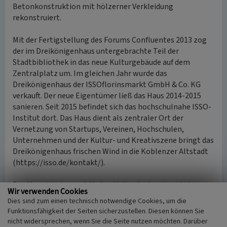
Betonkonstruktion mit hölzerner Verkleidung
rekonstruiert.
Mit der Fertigstellung des Forums Confluentes 2013 zog
der im Dreikönigenhaus untergebrachte Teil der
Stadtbibliothek in das neue Kulturgebäude auf dem
Zentralplatz um. Im gleichen Jahr wurde das
Dreikönigenhaus der ISSOflorinsmarkt GmbH & Co. KG
verkauft. Der neue Eigentümer ließ das Haus 2014-2015
sanieren. Seit 2015 befindet sich das hochschulnahe ISSO-
Institut dort. Das Haus dient als zentraler Ort der
Vernetzung von Startups, Vereinen, Hochschulen,
Unternehmen und der Kultur- und Kreativszene bringt das
Dreikönigenhaus frischen Wind in die Koblenzer Altstadt
(https://isso.de/kontakt/).
Das Haus ist ein geschütztes Kulturdenkmal nach dem
Wir verwenden Cookies
Denkmalschutzgesetz und in der Denkmalliste des Landes
Dies sind zum einen technisch notwendige Cookies, um die
Rheinland-Pfalz eingetragen. Es liegt in der Denkmalzone
Funktionsfähigkeit der Seiten sicherzustellen. Diesen können Sie
Altstadt.
nicht widersprechen, wenn Sie die Seite nutzen möchten. Darüber