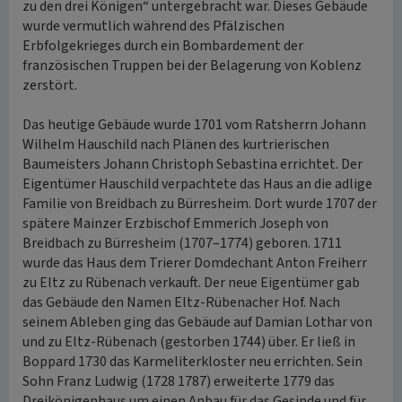
zu den drei Königen“ untergebracht war. Dieses Gebäude
wurde vermutlich während des Pfälzischen
Erbfolgekrieges durch ein Bombardement der
französischen Truppen bei der Belagerung von Koblenz
zerstört.
Das heutige Gebäude wurde 1701 vom Ratsherrn Johann
Wilhelm Hauschild nach Plänen des kurtrierischen
Baumeisters Johann Christoph Sebastina errichtet. Der
Eigentümer Hauschild verpachtete das Haus an die adlige
Familie von Breidbach zu Bürresheim. Dort wurde 1707 der
spätere Mainzer Erzbischof Emmerich Joseph von
Breidbach zu Bürresheim (1707–1774) geboren. 1711
wurde das Haus dem Trierer Domdechant Anton Freiherr
zu Eltz zu Rübenach verkauft. Der neue Eigentümer gab
das Gebäude den Namen Eltz-Rübenacher Hof. Nach
seinem Ableben ging das Gebäude auf Damian Lothar von
und zu Eltz-Rübenach (gestorben 1744) über. Er ließ in
Boppard 1730 das Karmeliterkloster neu errichten. Sein
Sohn Franz Ludwig (1728 1787) erweiterte 1779 das
Dreikönigenhaus um einen Anbau für das Gesinde und für