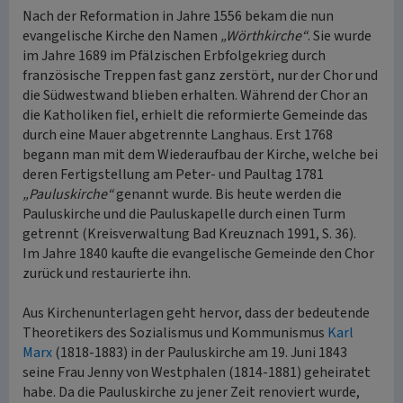
Nach der Reformation in Jahre 1556 bekam die nun
evangelische Kirche den Namen
„Wörthkirche“
. Sie wurde
im Jahre 1689 im Pfälzischen Erbfolgekrieg durch
französische Treppen fast ganz zerstört, nur der Chor und
die Südwestwand blieben erhalten. Während der Chor an
die Katholiken fiel, erhielt die reformierte Gemeinde das
durch eine Mauer abgetrennte Langhaus. Erst 1768
begann man mit dem Wiederaufbau der Kirche, welche bei
deren Fertigstellung am Peter- und Paultag 1781
„Pauluskirche“
genannt wurde. Bis heute werden die
Pauluskirche und die Pauluskapelle durch einen Turm
getrennt (Kreisverwaltung Bad Kreuznach 1991, S. 36).
Im Jahre 1840 kaufte die evangelische Gemeinde den Chor
zurück und restaurierte ihn.
Aus Kirchenunterlagen geht hervor, dass der bedeutende
Theoretikers des Sozialismus und Kommunismus
Karl
Marx
(1818-1883) in der Pauluskirche am 19. Juni 1843
seine Frau Jenny von Westphalen (1814-1881) geheiratet
habe. Da die Pauluskirche zu jener Zeit renoviert wurde,