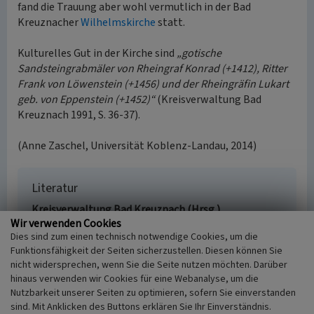
fand die Trauung aber wohl vermutlich in der Bad
Kreuznacher
Wilhelmskirche
statt.
Kulturelles Gut in der Kirche sind
„gotische
Sandsteingrabmäler von Rheingraf Konrad (+1412), Ritter
Frank von Löwenstein (+1456) und der Rheingräfin Lukart
geb. von Eppenstein (+1452)“
(Kreisverwaltung Bad
Kreuznach 1991, S. 36-37).
(Anne Zaschel, Universität Koblenz-Landau, 2014)
Literatur
Kreisverwaltung Bad Kreuznach (Hrsg.)
Wir verwenden Cookies
(1991)
Entdeckungsreisen im Landkreis Bad
Dies sind zum einen technisch notwendige Cookies, um die
Kreuznach: Historisch Sehenswertes. Bad
Funktionsfähigkeit der Seiten sicherzustellen. Diesen können Sie
Kreuznach.
nicht widersprechen, wenn Sie die Seite nutzen möchten. Darüber
hinaus verwenden wir Cookies für eine Webanalyse, um die
Nutzbarkeit unserer Seiten zu optimieren, sofern Sie einverstanden
sind. Mit Anklicken des Buttons erklären Sie Ihr Einverständnis.