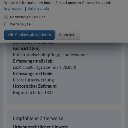
Evangelische Pauluskirche in Bad Kreuznach
Weitere Informationen finden Sie auf unserer Datenschutzseite.
Impressum
|
Datenschutz
Schlagwörter
Evangelische Kirche
Kirchengebäude
Notwendige Cookies
Straße / Hausnummer
Webanalyse
Kurhausstraße
Ort
55543 Bad Kreuznach
Fachsicht(en)
Kulturlandschaftspflege, Landeskunde
Erfassungsmaßstab
i.d.R. 1:5.000 (größer als 1:20.000)
Erfassungsmethode
Literaturauswertung
Historischer Zeitraum
Beginn 1311 bis 1332
Empfohlene Zitierweise
Urheberrechtlicher Hinweis