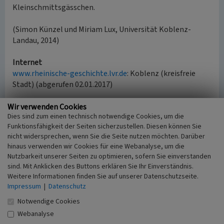
Kleinschmittsgässchen.
(Simon Künzel und Miriam Lux, Universität Koblenz-
Landau, 2014)
Internet
www.rheinische-geschichte.lvr.de
: Koblenz (kreisfreie
Stadt) (abgerufen 02.01.2017)
Wir verwenden Cookies
Literatur
Dies sind zum einen technisch notwendige Cookies, um die
Funktionsfähigkeit der Seiten sicherzustellen. Diesen können Sie
Dellwing, Herbert; Kallenbach, Reinhard
nicht widersprechen, wenn Sie die Seite nutzen möchten. Darüber
(2004)
Stadt Koblenz. Innenstadt.
hinaus verwenden wir Cookies für eine Webanalyse, um die
(Kulturdenkmäler in Rheinland-Pfalz, Band 3.2.)
Nutzbarkeit unserer Seiten zu optimieren, sofern Sie einverstanden
Worms.
sind. Mit Anklicken des Buttons erklären Sie Ihr Einverständnis.
Michel, Fritz / Clemen, Paul (Hrsg.) (1937)
Die
Weitere Informationen finden Sie auf unserer Datenschutzseite.
kirchlichen Denkmäler der Stadt Koblenz. (Die
Impressum
|
Datenschutz
Kunstdenkmäler der Rheinprovinz, Band 20.1.)
Notwendige Cookies
Düsseldorf.
Webanalyse
Weiss, Erhard (1992)
Ein Führer zur Baugeschichte