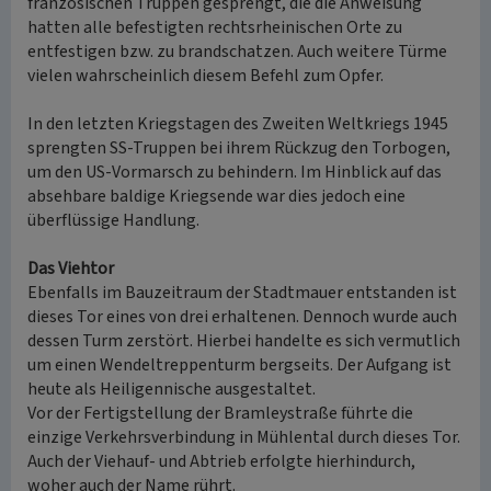
französischen Truppen gesprengt, die die Anweisung
hatten alle befestigten rechtsrheinischen Orte zu
entfestigen bzw. zu brandschatzen. Auch weitere Türme
vielen wahrscheinlich diesem Befehl zum Opfer.
In den letzten Kriegstagen des Zweiten Weltkriegs 1945
sprengten SS-Truppen bei ihrem Rückzug den Torbogen,
um den US-Vormarsch zu behindern. Im Hinblick auf das
absehbare baldige Kriegsende war dies jedoch eine
überflüssige Handlung.
Das Viehtor
Ebenfalls im Bauzeitraum der Stadtmauer entstanden ist
dieses Tor eines von drei erhaltenen. Dennoch wurde auch
dessen Turm zerstört. Hierbei handelte es sich vermutlich
um einen Wendeltreppenturm bergseits. Der Aufgang ist
heute als Heiligennische ausgestaltet.
Vor der Fertigstellung der Bramleystraße führte die
einzige Verkehrsverbindung in Mühlental durch dieses Tor.
Auch der Viehauf- und Abtrieb erfolgte hierhindurch,
woher auch der Name rührt.