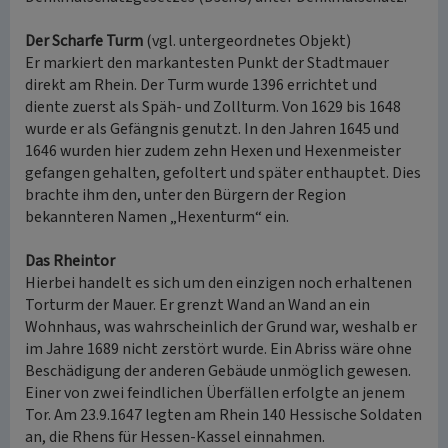
Der Scharfe Turm
(vgl. untergeordnetes Objekt)
Er markiert den markantesten Punkt der Stadtmauer
direkt am Rhein. Der Turm wurde 1396 errichtet und
diente zuerst als Späh- und Zollturm. Von 1629 bis 1648
wurde er als Gefängnis genutzt. In den Jahren 1645 und
1646 wurden hier zudem zehn Hexen und Hexenmeister
gefangen gehalten, gefoltert und später enthauptet. Dies
brachte ihm den, unter den Bürgern der Region
bekannteren Namen „Hexenturm“ ein.
Das Rheintor
Hierbei handelt es sich um den einzigen noch erhaltenen
Torturm der Mauer. Er grenzt Wand an Wand an ein
Wohnhaus, was wahrscheinlich der Grund war, weshalb er
im Jahre 1689 nicht zerstört wurde. Ein Abriss wäre ohne
Beschädigung der anderen Gebäude unmöglich gewesen.
Einer von zwei feindlichen Überfällen erfolgte an jenem
Tor. Am 23.9.1647 legten am Rhein 140 Hessische Soldaten
an, die Rhens für Hessen-Kassel einnahmen.