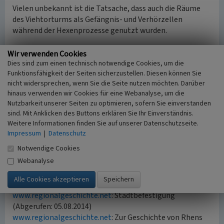
Vielen unbekannt ist die Tatsache, dass auch die Räume
des Viehtorturms als Gefängnis- und Verhörzellen
während der Hexenprozesse genutzt wurden.
Das Mühlbachtor
Wir verwenden Cookies
Obwohl heute zum Teil verschüttet, ist dieses Tor eine
Dies sind zum einen technisch notwendige Cookies, um die
Funktionsfähigkeit der Seiten sicherzustellen. Diesen können Sie
architektonische Besonderheit. Hierbei handelt es sich
nicht widersprechen, wenn Sie die Seite nutzen möchten. Darüber
um ein reines Wassertor, welches den Eintritt des
hinaus verwenden wir Cookies für eine Webanalyse, um die
Mühlbachs in die Stadt gewährte. Dieser nahm hier seinen
Nutzbarkeit unserer Seiten zu optimieren, sofern Sie einverstanden
Weg durch das Stadtzentrum bis er schließlich in den
sind. Mit Anklicken des Buttons erklären Sie Ihr Einverständnis.
Rhein mündete. Vor dem Mühlbachtor befand sich früher
Weitere Informationen finden Sie auf unserer Datenschutzseite.
ein Teich, der wahrscheinlich die Wassermenge des Bachs
Impressum
|
Datenschutz
regulierte, da es in der Stadt mehrere Mühlen gab.
Notwendige Cookies
Webanalyse
(Tobias Wettstein , Universität Koblenz-Landau, 2014)
Quellen
www.regionalgeschichte.net
: Stadtbefestigung
(Abgerufen: 05.08.2014)
www.regionalgeschichte.net
: Zur Geschichte von Rhens