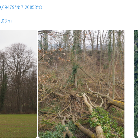
0,69479°N: 7,20853°O
1,03 m