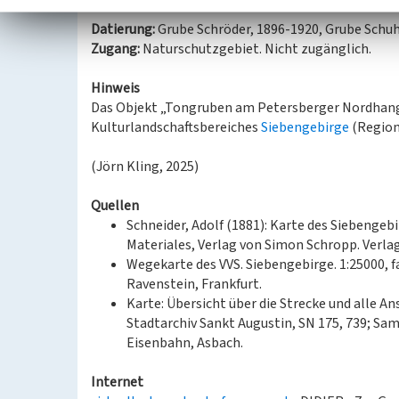
Datierung:
Grube Schröder, 1896-1920, Grube Schuh
Zugang:
Naturschutzgebiet. Nicht zugänglich.
Hinweis
Das Objekt „Tongruben am Petersberger Nordhang 
Kulturlandschaftsbereiches
Siebengebirge
(Region
(Jörn Kling, 2025)
Quellen
Schneider, Adolf (1881): Karte des Siebenge
Materiales, Verlag von Simon Schropp. Verla
Wegekarte des VVS. Siebengebirge. 1:25000, fa
Ravenstein, Frankfurt.
Karte: Übersicht über die Strecke und alle A
Stadtarchiv Sankt Augustin, SN 175, 739; S
Eisenbahn, Asbach.
Internet