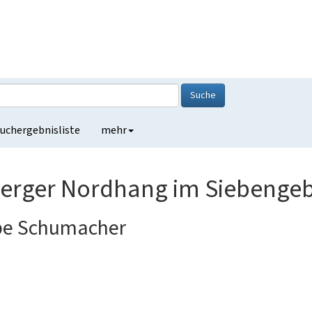
Suche
uchergebnisliste
mehr
erger Nordhang im Siebengeb
ube Schumacher