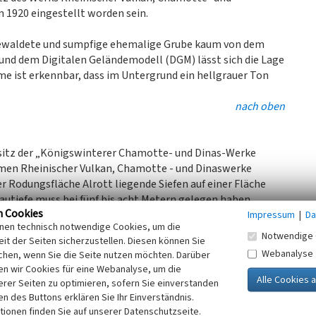
 1920 eingestellt worden sein.
t bewaldete und sumpfige ehemalige Grube kaum von dem
 und dem Digitalen Geländemodell (DGM) lässt sich die Lage
 ist erkennbar, dass im Untergrund ein hellgrauer Ton
nach oben
esitz der „Königswinterer Chamotte- und Dinas-Werke
men Rheinischer Vulkan, Chamotte - und Dinaswerke
er Rodungsfläche Alrott liegende Siefen auf einer Fläche
bautiefe muss bei fünf bis acht Metern gelegen haben.
n Cookies
Impressum
|
Da
inen technisch notwendige Cookies, um die
hn wurde das geförderte Material an die
Heisterbacher
Notwendige 
it der Seiten sicherzustellen. Diesen können Sie
er 2,92 eine Anschlussstelle, die jedoch nur wenige Jahre
Webanalyse
chen, wenn Sie die Seite nutzen möchten. Darüber
n wir Cookies für eine Webanalyse, um die
 urwaldartigen, sumpfigen Gelände mit zahlreichen
erer Seiten zu optimieren, sofern Sie einverstanden
Schröder, nur anhand älterer Karten und dem Digitalen
ken des Buttons erklären Sie Ihr Einverständnis.
t noch auf den damaligen Abbau hin.
tionen finden Sie auf unserer Datenschutzseite.