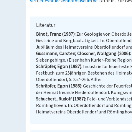
virtuellesbrueckenhofmuseum.de
: DIDIER - Zur Ge
Literatur
Binot, Franz (1987)
Zur Geologie von Oberdolle
Gesteine und Bergbautätigkeit. In: Oberdollen
Jubiläum des Heimatvereins Oberdollendorf und 
Gussmann, Carsten; Clössner, Wolfgang (2006)
Siebengebirge. (Eisenbahn Kurier-Reihe Regiona
Schräpfer, Egon (1987)
Industrie für feuerfeste
Festbuch zum 25jährigen Bestehen des Heimatv
Oberdollendorf, S. 257-266. Alfter.
Schräpfer, Egon (1986)
Geschichte der Feuerfest
der Heimatfreunde Niederdollendorf. Königswin
Schuchert, Rudolf (1987)
Feld- und Verblendste
Römlinghoven. In: Oberdollendorf und Römling
Heimatvereins Oberdollendorf und Römlinghoven.