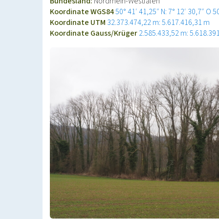
Bundesland:
Nordrhein-Westfalen
Koordinate WGS84
50° 41′ 41,25″ N: 7° 12′ 30,7″ O
5
Koordinate UTM
32.373.474,22 m: 5.617.416,31 m
Koordinate Gauss/Krüger
2.585.433,52 m: 5.618.39