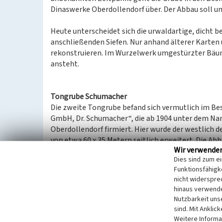
Dinaswerke Oberdollendorf über. Der Abbau soll um
Heute unterscheidet sich die urwaldartige, dich
anschließenden Siefen. Nur anhand älterer Karten
rekonstruieren. Im Wurzelwerk umgestürzter Bäume
ansteht.
Tongrube Schumacher
Die zweite Tongrube befand sich vermutlich im B
GmbH, Dr. Schumacher“, die ab 1904 unter dem Na
Oberdollendorf firmiert. Hier wurde der westlich d
von etwa 60 x 35 Metern seitlich erweitert. Die Ab
Wir verwende
Dies sind zum e
Mittels einer 300 Meter langen Feld- oder Bremsba
Funktionsfähigke
Talbahn
gebracht. Dort gab es bei Streckenkilomet
nicht widerspre
bestanden haben soll.
hinaus verwende
Heute ist die Lage der ehemaligen Grube in einem
Nutzbarkeit uns
umgestürzten Bäumen, vergleichbar mit der Grube 
sind. Mit Anklic
Geländemodell (DGM) zu lokalisieren. Nichts deute
Weitere Informa