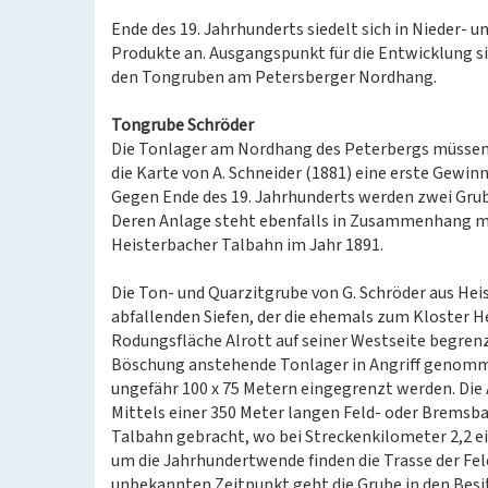
Ende des 19. Jahrhunderts siedelt sich in Nieder- u
Produkte an. Ausgangspunkt für die Entwicklung s
den Tongruben am Petersberger Nordhang.
Tongrube Schröder
Die Tonlager am Nordhang des Peterbergs müssen 
die Karte von A. Schneider (1881) eine erste Gewin
Gegen Ende des 19. Jahrhunderts werden zwei Grub
Deren Anlage steht ebenfalls in Zusammenhang mi
Heisterbacher Talbahn im Jahr 1891.
Die Ton- und Quarzitgrube von G. Schröder aus Hei
abfallenden Siefen, der die ehemals zum Kloster H
Rodungsfläche Alrott auf seiner Westseite begren
Böschung anstehende Tonlager in Angriff genomme
ungefähr 100 x 75 Metern eingegrenzt werden. Die 
Mittels einer 350 Meter langen Feld- oder Bremsba
Talbahn gebracht, wo bei Streckenkilometer 2,2 ei
um die Jahrhundertwende finden die Trasse der Fe
unbekannten Zeitpunkt geht die Grube in den Besi