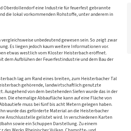
nd Oberdollendorf eine Industrie für feuerfest gebrannte
ind die lokal vorkommenden Rohstoffe, unter anderem in
vergleichsweise unbedeutend gewesen sein. So zeigt zwar
nung. Es liegen jedoch kaum weitere Informationen vor.
en etwas westlich vom Kloster Heisterbach eröffnet.
t dem Aufblühen der Feuerfestindustrie und dem Bau der
sterbach lag am Rand eines breiten, zum Heisterbacher Tal
eisterbach gehörende, landwirtschaftlich genutzte
zt. Ausgehend von dem bestehenden Siefen wurde das in der
n. Die ehemalige Abbaufläche kann auf eine Fläche von
Abbautiefe muss bei fünf bis acht Metern gelegen haben.
hn wurde das geförderte Material an die Heisterbacher
ne Anschlusstelle gelistet wird. In verschiedenen Karten
ldbahn sowie ein Schuppen Darstellung. Zu einem
tz des Werks Rheinischer Vulkan, Chamotte- und