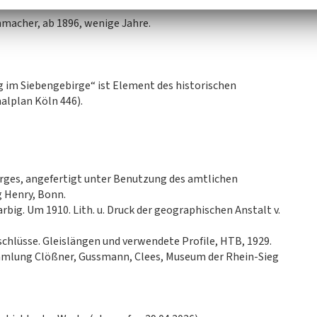
macher, ab 1896, wenige Jahre.
im Siebengebirge“ ist Element des historischen
alplan Köln 446).
birges, angefertigt unter Benutzung des amtlichen
g Henry, Bonn.
rbig. Um 1910. Lith. u. Druck der geographischen Anstalt v.
nschlüsse. Gleislängen und verwendete Profile, HTB, 1929.
ammlung Clößner, Gussmann, Clees, Museum der Rhein-Sieg