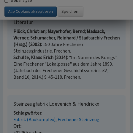
Webanalyse
2.
Literatur
Plück, Christian; Mayerhofer, Bernd; Madsack,
Werner; Schumacher, Reinhard / Stadtarchiv Frechen
(Hrsg.) (2002)
150 Jahre Frechener
Steinzeugindustrie. Frechen.
Schulte, Klaus Erich (2014)
"Im Namen des Königs".
Eine Frechener "Lokalposse" aus dem Jahre 1893.
(Jahrbuch des Frechener Geschichtsvereins e.V.,
Band 10, 2014.) S. 45-118. Frechen.
Steinzeugfabrik Loevenich & Hendrickx
Schlagwörter
Fabrik (Baukomplex)
Frechener Steinzeug
Ort
50226 Frechen