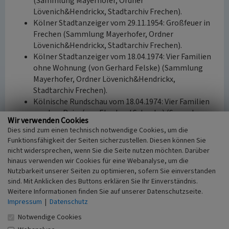
(Sammlung Mayerhofer, Ordner
Lövenich&Hendrickx, Stadtarchiv Frechen).
Kölner Stadtanzeiger vom 29.11.1954: Großfeuer in
Frechen (Sammlung Mayerhofer, Ordner
Lövenich&Hendrickx, Stadtarchiv Frechen).
Kölner Stadtanzeiger vom 18.04.1974: Vier Familien
ohne Wohnung (von Gerhard Felske) (Sammlung
Mayerhofer, Ordner Lövenich&Hendrickx,
Stadtarchiv Frechen).
Kölnische Rundschau vom 18.04.1974: Vier Familien
vor dem Ruin. (von Eberhard Schenke) (Sammlung
Wir verwenden Cookies
Mayerhofer, Ordner Lövenich&Hendrickx,
Dies sind zum einen technisch notwendige Cookies, um die
Stadtarchiv Frechen).
Funktionsfähigkeit der Seiten sicherzustellen. Diesen können Sie
Kölner Stadtanzeiger vom 30.08.1974: Schöner als
nicht widersprechen, wenn Sie die Seite nutzen möchten. Darüber
das schönste Feuerwerk (von Gerhard Felske)
hinaus verwenden wir Cookies für eine Webanalyse, um die
(Sammlung Mayerhofer, Ordner
Nutzbarkeit unserer Seiten zu optimieren, sofern Sie einverstanden
Lövenich&Hendrickx, Stadtarchiv Frechen).
sind. Mit Anklicken des Buttons erklären Sie Ihr Einverständnis.
Ortsarchiv des LVR-RAB, NW1980/0024.
Weitere Informationen finden Sie auf unserer Datenschutzseite.
Impressum
|
Datenschutz
LA NRW R 7212: Landesarchiv NRW Abeilung
Rheinland,
Notwendige Cookies
Grundsteuerfortschreibungsverhandlungen 1858 fol.