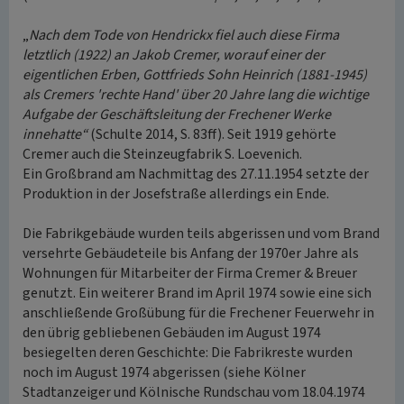
„
Nach dem Tode von Hendrickx fiel auch diese Firma
letztlich (1922) an Jakob Cremer, worauf einer der
eigentlichen Erben, Gottfrieds Sohn Heinrich (1881-1945)
als Cremers 'rechte Hand' über 20 Jahre lang die wichtige
Aufgabe der Geschäftsleitung der Frechener Werke
innehatte“
(Schulte 2014, S. 83ff). Seit 1919 gehörte
Cremer auch die Steinzeugfabrik S. Loevenich.
Ein Großbrand am Nachmittag des 27.11.1954 setzte der
Produktion in der Josefstraße allerdings ein Ende.
Die Fabrikgebäude wurden teils abgerissen und vom Brand
versehrte Gebäudeteile bis Anfang der 1970er Jahre als
Wohnungen für Mitarbeiter der Firma Cremer & Breuer
genutzt. Ein weiterer Brand im April 1974 sowie eine sich
anschließende Großübung für die Frechener Feuerwehr in
den übrig gebliebenen Gebäuden im August 1974
besiegelten deren Geschichte: Die Fabrikreste wurden
noch im August 1974 abgerissen (siehe Kölner
Stadtanzeiger und Kölnische Rundschau vom 18.04.1974