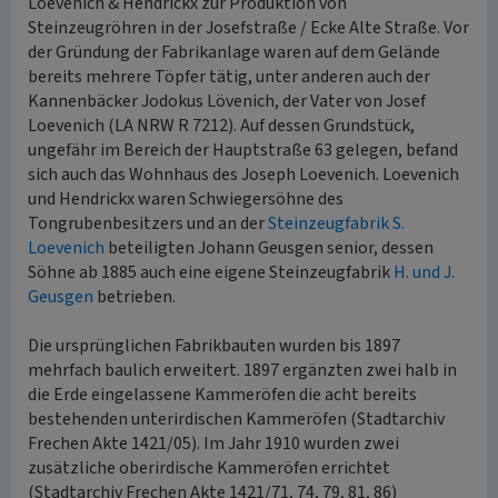
Loevenich & Hendrickx zur Produktion von
Steinzeugröhren in der Josefstraße / Ecke Alte Straße. Vor
der Gründung der Fabrikanlage waren auf dem Gelände
bereits mehrere Töpfer tätig, unter anderen auch der
Kannenbäcker Jodokus Lövenich, der Vater von Josef
Loevenich (LA NRW R 7212). Auf dessen Grundstück,
ungefähr im Bereich der Hauptstraße 63 gelegen, befand
sich auch das Wohnhaus des Joseph Loevenich. Loevenich
und Hendrickx waren Schwiegersöhne des
Tongrubenbesitzers und an der
Steinzeugfabrik S.
Loevenich
beteiligten Johann Geusgen senior, dessen
Söhne ab 1885 auch eine eigene Steinzeugfabrik
H. und J.
Geusgen
betrieben.
Die ursprünglichen Fabrikbauten wurden bis 1897
mehrfach baulich erweitert. 1897 ergänzten zwei halb in
die Erde eingelassene Kammeröfen die acht bereits
bestehenden unterirdischen Kammeröfen (Stadtarchiv
Frechen Akte 1421/05). Im Jahr 1910 wurden zwei
zusätzliche oberirdische Kammeröfen errichtet
(Stadtarchiv Frechen Akte 1421/71, 74, 79, 81, 86)