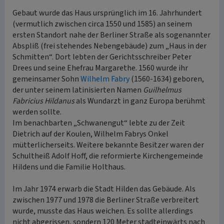
Gebaut wurde das Haus ursprünglich im 16. Jahrhundert
(vermutlich zwischen circa 1550 und 1585) an seinem
ersten Standort nahe der Berliner Straße als sogenannter
Abspliß (frei stehendes Nebengebäude) zum „Haus in der
Schmitten“. Dort lebten der Gerichtsschreiber Peter
Drees und seine Ehefrau Margarethe. 1560 wurde ihr
gemeinsamer Sohn
Wilhelm Fabry
(1560-1634) geboren,
der unter seinem latinisierten Namen
Guilhelmus
Fabricius Hildanus
als Wundarzt in ganz Europa berühmt
werden sollte.
Im benachbarten „Schwanengut“ lebte zu der Zeit
Dietrich auf der Koulen, Wilhelm Fabrys Onkel
mütterlicherseits. Weitere bekannte Besitzer waren der
Schultheiß Adolf Hoff, die reformierte Kirchengemeinde
Hildens und die Familie Holthaus.
Im Jahr 1974 erwarb die Stadt Hilden das Gebäude. Als
zwischen 1977 und 1978 die Berliner Straße verbreitert
wurde, musste das Haus weichen. Es sollte allerdings
nicht abgerissen, sondern 120 Meter stadteinwärts nach