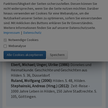
Internet
Funktionsfähigkeit der Seiten sicherzustellen. Diesen können Sie
rp-online.de
: Hilden - Haus zum Schwan wird saniert (Text
nicht widersprechen, wenn Sie die Seite nutzen möchten. Darüber
D. Schmidt-Elmendorff, RP-online vom 06.04.2009,
hinaus verwenden wir Cookies für eine Webanalyse, um die
abgerufen am 12.07.2024)
Nutzbarkeit unserer Seiten zu optimieren, sofern Sie einverstanden
de.wikipedia.org
: Liste der Baudenkmäler in Hilden
sind. Mit Anklicken des Buttons erklären Sie Ihr Einverständnis.
(abgerufen 12.07.2024)
Weitere Informationen finden Sie auf unserer Datenschutzseite.
rheinische-geschichte.lvr.de
: Wilhelm Fabry, Begründer der
Impressum
|
Datenschutz
wissenschaftlichen Chirurgie (1560-1634) (abgerufen
Notwendige Cookies
30.07.2024)
Webanalyse
Literatur
Ebert, Michael; Unger, Ulrike (1986)
Dönekes und
Heimatkunde. Geschichte und Geschichten aus
Hilden. S. 36, Düsseldorf.
Ruland, Wolfgang (2006)
Hilden. S. 48, Hilden.
Stephainski, Andreas (Hrsg.) (2012)
Zeit-Reise -
1000 Jahre Leben in Hilden, 150 Jahre Stadtrechte. S.
105, Göttingen.