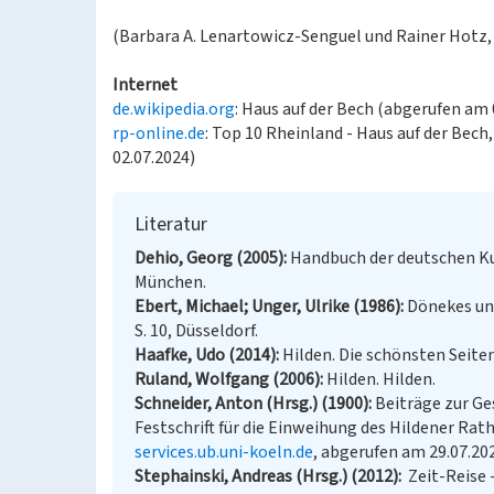
(Barbara A. Lenartowicz-Senguel und Rainer Hotz, 
Internet
de.wikipedia.org
: Haus auf der Bech (abgerufen am 
rp-online.de
: Top 10 Rheinland - Haus auf der Bech
02.07.2024)
Literatur
Dehio, Georg (2005)
Handbuch der deutschen Ku
München.
Ebert, Michael; Unger, Ulrike (1986)
Dönekes un
S. 10, Düsseldorf.
Haafke, Udo (2014)
Hilden. Die schönsten Seiten 
Ruland, Wolfgang (2006)
Hilden. Hilden.
Schneider, Anton (Hrsg.) (1900)
Beiträge zur G
Festschrift für die Einweihung des Hildener Rath
services.ub.uni-koeln.de
, abgerufen am 29.07.20
Stephainski, Andreas (Hrsg.) (2012)
Zeit-Reise 