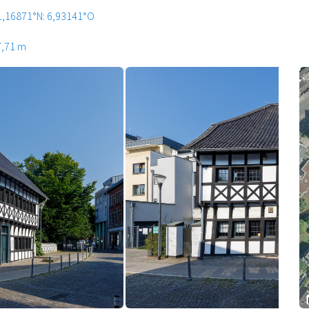
1,16871°N: 6,93141°O
7,71 m