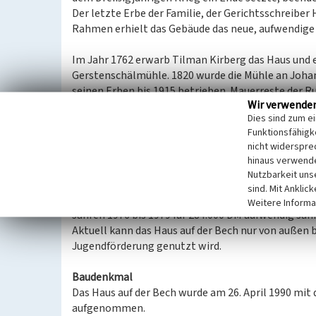
Der letzte Erbe der Familie, der Gerichtsschreiber 
Rahmen erhielt das Gebäude das neue, aufwendige 
Im Jahr 1762 erwarb Tilman Kirberg das Haus und 
Gerstenschälmühle. 1820 wurde die Mühle an Joha
seinen Erben bis 1915 betrieben. Mauerreste der R
Wir verwende
Fachwerkhauses am Ufer der Itter. 1887 gründete
Dies sind zum e
Feingerberei und Schäftefabrik für Schuh- und Led
Funktionsfähigke
Unternehmen auf technischen Großhandel für den I
nicht widerspre
Mühlenbachweg umgesiedelt. Im Jahr 2014 wurden 
hinaus verwende
Stelle eine Wohnanlage mit 16 Wohnungen gebaut
Nutzbarkeit uns
sind. Mit Anklic
Seit 1971 ist das denkmalgeschützte Fachwerkhaus 
Weitere Informa
Jahren 1976 bis 1979 für 284.000 DM aufwendig sani
Aktuell kann das Haus auf der Bech nur von außen b
Jugendförderung genutzt wird.
Baudenkmal
Das Haus auf der Bech wurde am 26. April 1990 mit
aufgenommen.