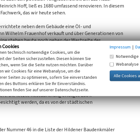
Heinrich Hoff, ließ es 1680 umfassend renovieren. In diesem
Fachwerk, das wir heute sehen.
errichtete neben dem Gebäude eine Öl- und
nn Wilhelm Frauenhof verkauft und über Generationen von
uine stehen heute noch neben der Westseite des
n Cookies
 Theodor Hugo Frauenhof auf dem Hofgelände eine
Impressum
|
Da
inen technisch notwendige Cookies, um die
erherstellung. Nach dem Zweiten Weltkrieg wurde das
Notwendige 
it der Seiten sicherzustellen. Diesen können Sie
ndustriebedarf umgestellt und 1998 schließlich in den
Webanalyse
chen, wenn Sie die Seite nutzen möchten. Darüber
die verbliebenen Fabrikgebäude abgerissen und an ihrer
n wir Cookies für eine Webanalyse, um die
.
erer Seiten zu optimieren, sofern Sie einverstanden
ken des Buttons erklären Sie Ihr Einverständnis.
langfristig an die Stadt Hilden vermietet. Es wurde in den
tionen finden Sie auf unserer Datenschutzseite.
ert. Die letzte Restaurierung erfolgte 2004.
esichtigt werden, da es von der städtischen
 der Nummer 46 in die Liste der Hildener Baudenkmäler