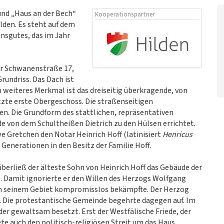
und „Haus an der Bech“
Kooperationspartner
lden. Es steht auf dem
nsgutes, das im Jahr
er Schwanenstraße 17,
Grundriss. Das Dach ist
 weiteres Merkmal ist das dreiseitig überkragende, von
zte erste Obergeschoss. Die straßenseitigen
n. Die Grundform des stattlichen, repräsentativen
 von dem Schultheißen Dietrich zu den Hülsen errichtet.
e Gretchen den Notar Heinrich Hoff (latinisiert
Henricus
 Generationen in den Besitz der Familie Hoff.
berließ der älteste Sohn von Heinrich Hoff das Gebäude der
. Damit ignorierte er den Willen des Herzogs Wolfgang
in seinem Gebiet kompromisslos bekämpfte. Der Herzog
s. Die protestantische Gemeinde begehrte dagegen auf. Im
der gewaltsam besetzt. Erst der Westfälische Friede, der
te auch den politisch-religiösen Streit um das Haus.