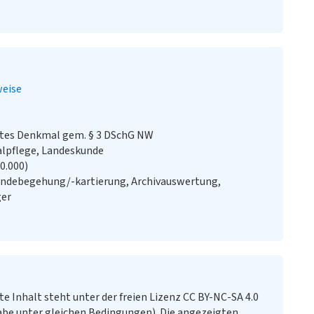
eise
stes Denkmal gem. § 3 DSchG NW
alpflege, Landeskunde
20.000)
ändebegehung/-kartierung, Archivauswertung,
ger
te Inhalt steht unter der freien Lizenz CC BY-NC-SA 4.0
e unter gleichen Bedingungen). Die angezeigten