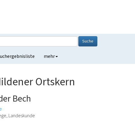
Suche
uchergebnisliste
mehr
ildener Ortskern
der Bech
e
lege, Landeskunde