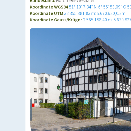
Bundesland:
Nordrhein-Westfalen
Koordinate WGS84
51° 10′ 7,34″ N: 6° 55′ 53,09″ O
5
Koordinate UTM
32.355.381,83 m: 5.670.620,05 m
Koordinate Gauss/Krüger
2.565.188,40 m: 5.670.82