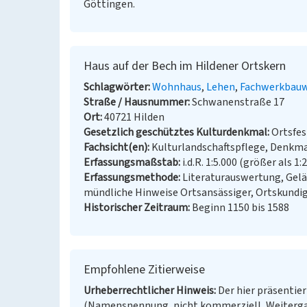
Göttingen.
Haus auf der Bech im Hildener Ortskern
Schlagwörter
Wohnhaus
Lehen
Fachwerkbauw
Straße / Hausnummer
Schwanenstraße 17
Ort
40721 Hilden
Gesetzlich geschütztes Kulturdenkmal
Ortsfe
Fachsicht(en)
Kulturlandschaftspflege, Denkm
Erfassungsmaßstab
i.d.R. 1:5.000 (größer als 1:
Erfassungsmethode
Literaturauswertung, Gel
mündliche Hinweise Ortsansässiger, Ortskundi
Historischer Zeitraum
Beginn 1150 bis 1588
Empfohlene Zitierweise
Urheberrechtlicher Hinweis
Der hier präsentier
(Namensnennung, nicht kommerziell, Weitergab