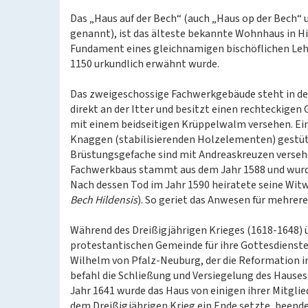
Das „Haus auf der Bech“ (auch „Haus op der Bech“ 
genannt), ist das älteste bekannte Wohnhaus in Hi
Fundament eines gleichnamigen bischöflichen Leh
1150 urkundlich erwähnt wurde.
Das zweigeschossige Fachwerkgebäude steht in d
direkt an der Itter und besitzt einen rechteckigen 
mit einem beidseitigen Krüppelwalm versehen. Ein
Knaggen (stabilisierenden Holzelementen) gestüt
Brüstungsgefache sind mit Andreaskreuzen versehe
Fachwerkbaus stammt aus dem Jahr 1588 und wurde
Nach dessen Tod im Jahr 1590 heiratete seine Witw
Bech Hildensis
). So geriet das Anwesen für mehrere
Während des Dreißigjährigen Krieges (1618-1648) ü
protestantischen Gemeinde für ihre Gottesdienste
Wilhelm von Pfalz-Neuburg, der die Reformation 
befahl die Schließung und Versiegelung des Hause
Jahr 1641 wurde das Haus von einigen ihrer Mitglie
dem Dreißigjährigen Krieg ein Ende setzte, beende