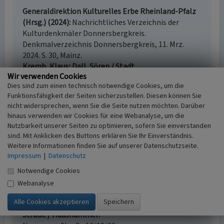
Generaldirektion Kulturelles Erbe Rheinland-Pfalz
(Hrsg.) (2024)
Nachrichtliches Verzeichnis der
Kulturdenkmäler Donnersbergkreis.
Denkmalverzeichnis Donnersbergkreis, 11. Mrz.
2024. S. 30, Mainz.
Kremb, Klaus; Dall, Sören / Stadt
Wir verwenden Cookies
Kirchheimbolanden (Hrsg.) (2024)
Stadthistorische
Dies sind zum einen technisch notwendige Cookies, um die
Zeitschichten. Begleitbuch zur Stadt-Tour
Funktionsfähigkeit der Seiten sicherzustellen. Diesen können Sie
Kirchheimbolanden durch Mittelalter, Barockzeit
nicht widersprechen, wenn Sie die Seite nutzen möchten. Darüber
und 19. Jahrhundert. In: Schriftenreihe der Stadt
hinaus verwenden wir Cookies für eine Webanalyse, um die
kirchheimbolanden, Beiheft 1, S. 85,
Nutzbarkeit unserer Seiten zu optimieren, sofern Sie einverstanden
Kirchheimbolanden.
sind. Mit Anklicken des Buttons erklären Sie Ihr Einverständnis.
Weitere Informationen finden Sie auf unserer Datenschutzseite.
Impressum
|
Datenschutz
Notwendige Cookies
Fürstliches Ballhaus in Kirchheimbolanden
Webanalyse
Schlagwörter
Mehrzweckhalle
Residenz (Bauwerk)
Straße / Hausnummer