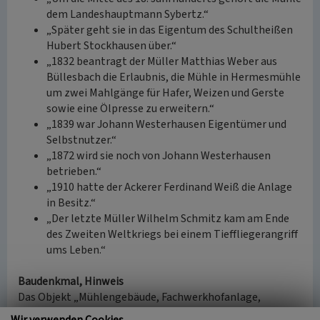
dem Landeshauptmann Sybertz.“
„Später geht sie in das Eigentum des Schultheißen
Hubert Stockhausen über.“
„1832 beantragt der Müller Matthias Weber aus
Büllesbach die Erlaubnis, die Mühle in Hermesmühle
um zwei Mahlgänge für Hafer, Weizen und Gerste
sowie eine Ölpresse zu erweitern.“
„1839 war Johann Westerhausen Eigentümer und
Selbstnutzer.“
„1872 wird sie noch von Johann Westerhausen
betrieben.“
„1910 hatte der Ackerer Ferdinand Weiß die Anlage
in Besitz.“
„Der letzte Müller Wilhelm Schmitz kam am Ende
des Zweiten Weltkriegs bei einem Tieffliegerangriff
ums Leben.“
Baudenkmal, Hinweis
Das Objekt „Mühlengebäude, Fachwerkhofanlage,
“Hermesmühle„ (Hausnummer 7-9)“ ist eingetragenes