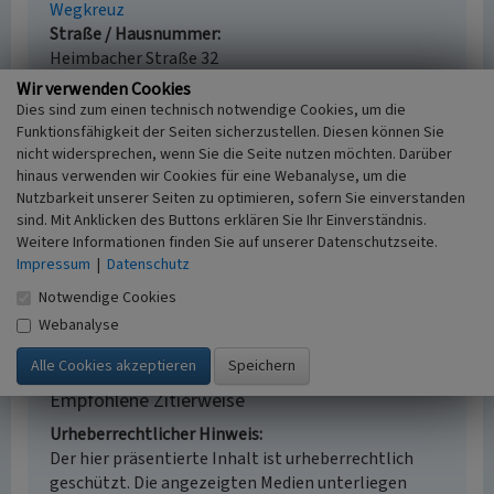
Wegkreuz
Straße / Hausnummer
Heimbacher Straße 32
Ort
Wir verwenden Cookies
52385 Nideggen - Schmidt / Deutschland
Dies sind zum einen technisch notwendige Cookies, um die
Fachsicht(en)
Funktionsfähigkeit der Seiten sicherzustellen. Diesen können Sie
nicht widersprechen, wenn Sie die Seite nutzen möchten. Darüber
Kulturlandschaftspflege, Denkmalpflege
hinaus verwenden wir Cookies für eine Webanalyse, um die
Erfassungsmaßstab
Nutzbarkeit unserer Seiten zu optimieren, sofern Sie einverstanden
i.d.R. 1:5.000 (größer als 1:20.000)
sind. Mit Anklicken des Buttons erklären Sie Ihr Einverständnis.
Erfassungsmethode
Weitere Informationen finden Sie auf unserer Datenschutzseite.
Auswertung historischer Fotos, Vor Ort
Impressum
|
Datenschutz
Dokumentation, mündliche Hinweise
Notwendige Cookies
Ortsansässiger, Ortskundiger
Webanalyse
Empfohlene Zitierweise
Urheberrechtlicher Hinweis
Der hier präsentierte Inhalt ist urheberrechtlich
geschützt. Die angezeigten Medien unterliegen