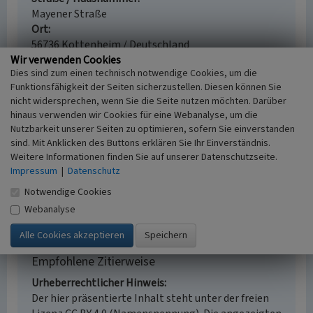
Mayener Straße
Ort
56736 Kottenheim / Deutschland
Wir verwenden Cookies
Gesetzlich geschütztes Kulturdenkmal
Dies sind zum einen technisch notwendige Cookies, um die
Geschütztes Kulturdenkmal gem. § 8 DSchG
Funktionsfähigkeit der Seiten sicherzustellen. Diesen können Sie
Rheinland-Pfalz
nicht widersprechen, wenn Sie die Seite nutzen möchten. Darüber
Fachsicht(en)
hinaus verwenden wir Cookies für eine Webanalyse, um die
Kulturlandschaftspflege, Denkmalpflege
Nutzbarkeit unserer Seiten zu optimieren, sofern Sie einverstanden
Erfassungsmaßstab
sind. Mit Anklicken des Buttons erklären Sie Ihr Einverständnis.
i.d.R. 1:5.000 (größer als 1:20.000)
Weitere Informationen finden Sie auf unserer Datenschutzseite.
Erfassungsmethode
Impressum
|
Datenschutz
mündliche Hinweise Ortsansässiger, Ortskundiger,
Notwendige Cookies
Literaturauswertung, Vor Ort Dokumentation
Webanalyse
Empfohlene Zitierweise
Urheberrechtlicher Hinweis
Der hier präsentierte Inhalt steht unter der freien