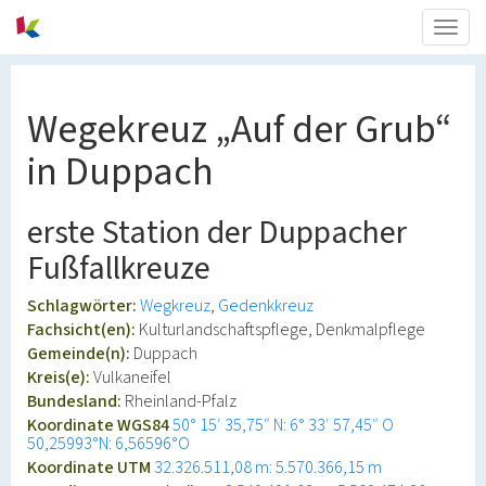
Togg
navig
Wegekreuz „Auf der Grub“
in Duppach
erste Station der Duppacher
Fußfallkreuze
Schlagwörter:
Wegkreuz
Gedenkkreuz
Fachsicht(en):
Kulturlandschaftspflege, Denkmalpflege
Gemeinde(n):
Duppach
Kreis(e):
Vulkaneifel
Bundesland:
Rheinland-Pfalz
Koordinate WGS84
50° 15′ 35,75″ N: 6° 33′ 57,45″ O
50,25993°N: 6,56596°O
Koordinate UTM
32.326.511,08 m: 5.570.366,15 m