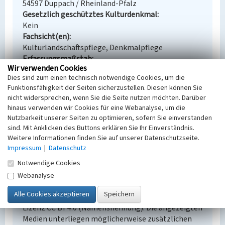
54597 Duppach / Rheinland-Pfalz
Gesetzlich geschütztes Kulturdenkmal
Kein
Fachsicht(en)
Kulturlandschaftspflege, Denkmalpflege
Erfassungsmaßstab
Wir verwenden Cookies
i.d.R. 1:5.000 (größer als 1:20.000)
Dies sind zum einen technisch notwendige Cookies, um die
Erfassungsmethode
Funktionsfähigkeit der Seiten sicherzustellen. Diesen können Sie
mündliche Hinweise Ortsansässiger, Ortskundiger,
nicht widersprechen, wenn Sie die Seite nutzen möchten. Darüber
Vor Ort Dokumentation
hinaus verwenden wir Cookies für eine Webanalyse, um die
Historischer Zeitraum
Nutzbarkeit unserer Seiten zu optimieren, sofern Sie einverstanden
Beginn vor 1985
sind. Mit Anklicken des Buttons erklären Sie Ihr Einverständnis.
Weitere Informationen finden Sie auf unserer Datenschutzseite.
Impressum
|
Datenschutz
Notwendige Cookies
Empfohlene Zitierweise
Webanalyse
Urheberrechtlicher Hinweis
Der hier präsentierte Inhalt steht unter der freien
Lizenz CC BY 4.0 (Namensnennung). Die angezeigten
Medien unterliegen möglicherweise zusätzlichen