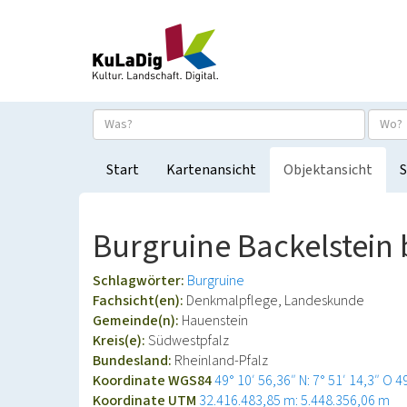
Start
Kartenansicht
Objektansicht
S
Burgruine Backelstein 
Schlagwörter:
Burgruine
Fachsicht(en):
Denkmalpflege, Landeskunde
Gemeinde(n):
Hauenstein
Kreis(e):
Südwestpfalz
Bundesland:
Rheinland-Pfalz
Koordinate WGS84
49° 10′ 56,36″ N: 7° 51′ 14,3″ O
4
Koordinate UTM
32.416.483,85 m: 5.448.356,06 m