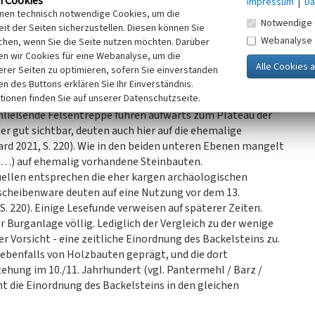
n Cookies
Impressum
|
Da
aufender Halsgraben sicherte die Anlage an der
inen technisch notwendige Cookies, um die
 Zugangsmöglichkeit über den Halsgraben ist mit der
Notwendige 
it der Seiten sicherzustellen. Diesen können Sie
Man erreicht die untere, fast 10 Meter lange, schmale
Webanalyse
chen, wenn Sie die Seite nutzen möchten. Darüber
hlenwand dem Areal Schutz.
n wir Cookies für eine Webanalyse, um die
s gehauener Aufgang (mit 2022 erneuerter Treppe) weiter
erer Seiten zu optimieren, sofern Sie einverstanden
mittleren Burgebene. Auch hier verweisen an der
ken des Buttons erklären Sie Ihr Einverständnis.
tionen finden Sie auf unserer Datenschutzseite.
eine ehemalige Pfosten-Bohlenwand.
hließende Felsentreppe führen aufwärts zum Plateau der
 gut sichtbar, deuten auch hier auf die ehemalige
rd 2021, S. 220). Wie in den beiden unteren Ebenen mangelt
l …) auf ehemalig vorhandene Steinbauten.
ellen entsprechen die eher kargen archäologischen
scheibenware deuten auf eine Nutzung vor dem 13.
. 220). Einige Lesefunde verweisen auf späterer Zeiten.
 Burganlage völlig. Lediglich der Vergleich zu der wenige
r Vorsicht - eine zeitliche Einordnung des Backelsteins zu.
 ebenfalls von Holzbauten geprägt, und die dort
hung im 10./11. Jahrhundert (vgl. Pantermehl / Barz /
nt die Einordnung des Backelsteins in den gleichen