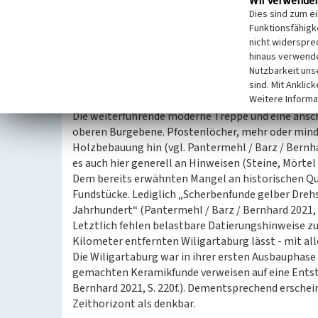
Wir verwende
teilweise natürlicher - von Norden nach Süden verl
Dies sind zum e
Hauptangriffsseite. Der Standort der historischen
Funktionsfähigke
aktuellen im Nordosten des Backelstein identisch. 
nicht widerspre
Ebene. In deren Norden gewährte eine Pfosten-Bo
hinaus verwende
Am Westende der unteren Ebene führt aus dem Fel
Nutzbarkeit uns
zu einer künstlich erweiterten Felsenkammer der 
sind. Mit Anklic
Weitere Informa
Außenseite Balkengräben und Pfostenlöcher auf 
Die weiterführende moderne Treppe und eine ansc
oberen Burgebene. Pfostenlöcher, mehr oder minder
Holzbebauung hin (vgl. Pantermehl / Barz / Bernha
es auch hier generell an Hinweisen (Steine, Mörte
Dem bereits erwähnten Mangel an historischen Qu
Fundstücke. Lediglich „Scherbenfunde gelber Dreh
Jahrhundert“ (Pantermehl / Barz / Bernhard 2021, S
Letztlich fehlen belastbare Datierungshinweise zur
Kilometer entfernten Wiligartaburg lässt - mit alle
Die Wiligartaburg war in ihrer ersten Ausbauphase
gemachten Keramikfunde verweisen auf eine Entste
Bernhard 2021, S. 220f.). Dementsprechend erschei
Zeithorizont als denkbar.