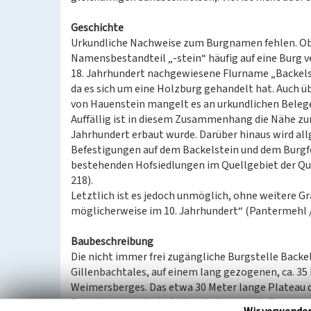
Geschichte
Urkundliche Nachweise zum Burgnamen fehlen. Ob
Namensbestandteil „-stein“ häufig auf eine Burg ve
18. Jahrhundert nachgewiesene Flurname „Backelst
da es sich um eine Holzburg gehandelt hat. Auch üb
von Hauenstein mangelt es an urkundlichen Belege
Auffällig ist in diesem Zusammenhang die Nähe zu
Jahrhundert erbaut wurde. Darüber hinaus wird 
Befestigungen auf dem Backelstein und dem Burgfel
bestehenden Hofsiedlungen im Quellgebiet der Quei
218).
Letztlich ist es jedoch unmöglich, ohne weitere Gr
möglicherweise im 10. Jahrhundert“ (Pantermehl / 
Baubeschreibung
Die nicht immer frei zugängliche Burgstelle Backel
Gillenbachtales, auf einem lang gezogenen, ca. 3
Weimersberges. Das etwa 30 Meter lange Plateau de
Burgebene gegliedert ist, nutzte man als Baugrund (