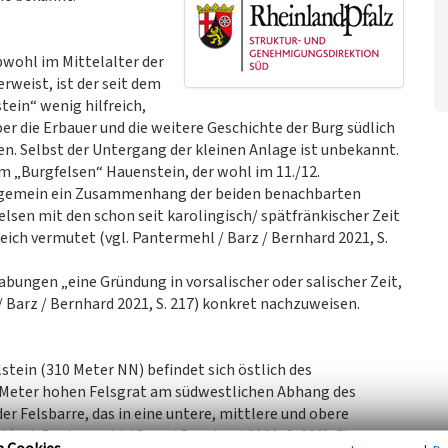
wohl im Mittelalter der
rweist, ist der seit dem
ein“ wenig hilfreich,
er die Erbauer und die weitere Geschichte der Burg südlich
n. Selbst der Untergang der kleinen Anlage ist unbekannt.
m „Burgfelsen“ Hauenstein, der wohl im 11./12.
allgemein ein Zusammenhang der beiden benachbarten
sen mit den schon seit karolingisch/ spätfränkischer Zeit
ch vermutet (vgl. Pantermehl / Barz / Bernhard 2021, S.
abungen „eine Gründung in vorsalischer oder salischer Zeit,
Barz / Bernhard 2021, S. 217) konkret nachzuweisen.
stein (310 Meter NN) befindet sich östlich des
5 Meter hohen Felsgrat am südwestlichen Abhang des
r Felsbarre, das in eine untere, mittlere und obere
vgl. Pantermehl / Barz / Bernhard 2021, S. 220). Ein -