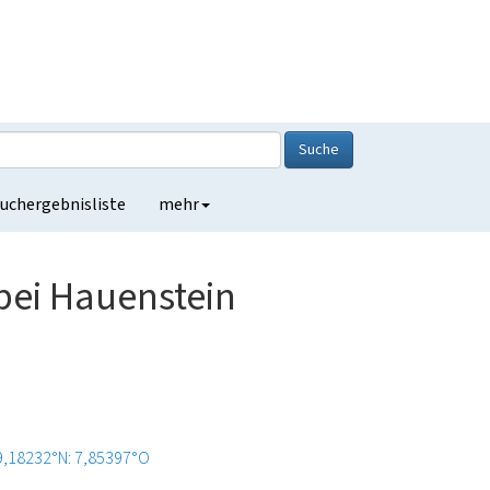
Suche
uchergebnisliste
mehr
bei Hauenstein
9,18232°N: 7,85397°O