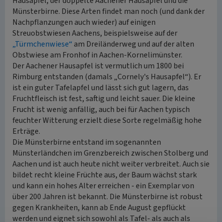
Hausapfel, der doppelte Aachener Hausapfel und die
Münsterbirne. Diese Arten findet man noch (und dank der
Nachpflanzungen auch wieder) auf einigen
Streuobstwiesen Aachens, beispielsweise auf der
„Türmchenwiese“
am Dreiländerweg und auf der alten
Obstwiese am Fronhof in Aachen-Kornelimünster.
Der Aachener Hausapfel ist vermutlich um 1800 bei
Rimburg entstanden (damals „Cornely's Hausapfel“). Er
ist ein guter Tafelapfel und lässt sich gut lagern, das
Fruchtfleisch ist fest, saftig und leicht sauer. Die kleine
Frucht ist wenig anfällig, auch bei für Aachen typisch
feuchter Witterung erzielt diese Sorte regelmäßig hohe
Erträge.
Die Münsterbirne entstand im sogenannten
Münsterländchen im Grenzbereich zwischen Stolberg und
Aachen und ist auch heute nicht weiter verbreitet. Auch sie
bildet recht kleine Früchte aus, der Baum wächst stark
und kann ein hohes Alter erreichen - ein Exemplar von
über 200 Jahren ist bekannt. Die Münsterbirne ist robust
gegen Krankheiten, kann ab Ende August gepflückt
werden und eignet sich sowohl als Tafel- als auch als