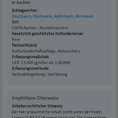
in Aachen
Schlagwörter
Obstbaum
Obstwiese
Apfelbaum
Birnbaum
Ort
52076 Aachen - Kornelimünster
Gesetzlich geschütztes Kulturdenkmal
Kein
Fachsicht(en)
Kulturlandschaftspflege, Naturschutz
Erfassungsmaßstab
i.d.R. 1:5.000 (größer als 1:20.000)
Erfassungsmethode
Geländebegehung/-kartierung
Empfohlene Zitierweise
Urheberrechtlicher Hinweis
Der hier präsentierte Inhalt steht unter der freien
Lizenz CC BY 4.0 (Namensnennung). Die angezeigten