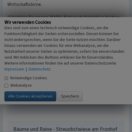
Wirtschaftsbirne.
(Christina Baumann, NABU-Naturschutzstation Aachen
Wir verwenden Cookies
e.V., 2023)
Dies sind zum einen technisch notwendige Cookies, um die
Funktionsfähigkeit der Seiten sicherzustellen. Diesen können Sie
Internet
nicht widersprechen, wenn Sie die Seite nutzen möchten. Darüber
obstsortenerhalt.de
: Münsterbirne (abgerufen 28.10.2024)
hinaus verwenden wir Cookies für eine Webanalyse, um die
obstsortenerhalt.de
: Cornely’s Hausapfel (abgerufen
Nutzbarkeit unserer Seiten zu optimieren, sofern Sie einverstanden
28.10.2024)
sind. Mit Anklicken des Buttons erklären Sie Ihr Einverständnis.
Weitere Informationen finden Sie auf unserer Datenschutzseite.
Impressum
|
Datenschutz
Literatur
Notwendige Cookies
Aletsee, Manfred (2010)
Alte Obstsorten in Aachen.
Webanalyse
Erfassung und Förderung alter und lokaler
Streuobstsorten in Aachen. In: Natur in Aachen, Heft
2, Aachen.
Bäume und Raine - Streuobstwiese am Fronhof