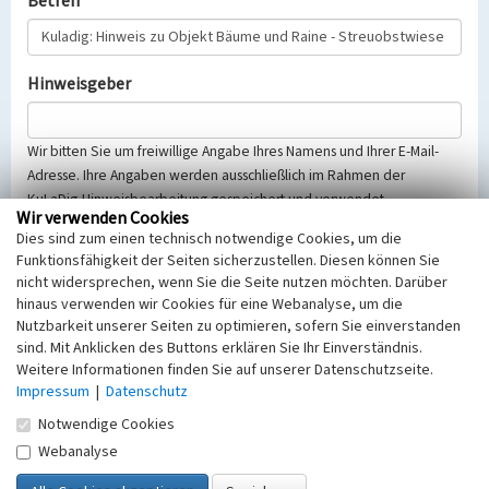
Betreff
Hinweisgeber
Wir bitten Sie um freiwillige Angabe Ihres Namens und Ihrer E-Mail-
Adresse. Ihre Angaben werden ausschließlich im Rahmen der
KuLaDig-Hinweisbearbeitung gespeichert und verwendet.
Wir verwenden Cookies
Selbstverständlich werden diese entsprechend der Vorschriften des
Dies sind zum einen technisch notwendige Cookies, um die
Telemediengesetzes, des Datenschutzgesetzes NRW und der seit
Funktionsfähigkeit der Seiten sicherzustellen. Diesen können Sie
dem 25.05.2018 gültigen Europäischen Datenschutzgrundverordnung
nicht widersprechen, wenn Sie die Seite nutzen möchten. Darüber
(EU-DSGVO) vertraulich behandelt, beachten Sie bitte unsere
hinaus verwenden wir Cookies für eine Webanalyse, um die
Hinweise zum
Datenschutz
.
Nutzbarkeit unserer Seiten zu optimieren, sofern Sie einverstanden
sind. Mit Anklicken des Buttons erklären Sie Ihr Einverständnis.
Nachricht
Weitere Informationen finden Sie auf unserer Datenschutzseite.
Impressum
|
Datenschutz
Notwendige Cookies
Webanalyse
Sicherheitsabfrage
Tragen Sie unten das Rechenergebnis aus der