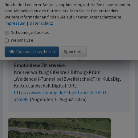
Nutzbarkeit unserer Seiten zu optimieren, sofern Sie einverstanden
sind. Mit Anklicken des Buttons erklären Sie Ihr Einverständnis.
Weitere Informationen finden Sie auf unserer Datenschutzseite.
Empfohlene Zitierweise
Impressum
|
Datenschutz
Urheberrechtlicher Hinweis
Notwendige Cookies
Der hier präsentierte Inhalt ist urheberrechtlich
Webanalyse
geschützt. Die angezeigten Medien unterliegen
möglicherweise zusätzlichen urheberrechtlichen
Bedingungen, die an diesen ausgewiesen sind.
Empfohlene Zitierweise
Kreisverwaltung Eifelkreis Bitburg-Prüm:
„Weidendell-Tunnel bei Zweifelscheid”. In: KuLaDig,
Kultur.Landschaft.Digital. URL:
https://www.kuladig.de/Objektansicht/KLD-
345896
(Abgerufen: 6. August 2026)