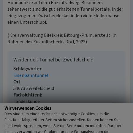
Höhepunkte auf dem Enztalradweg. Besonders
sehenswert sind die gut erhaltenen Tunnelportale. In der
eingezogenen Zwischendecke finden viele Fledermäuse
einen Unterschlupf.
(Kreisverwaltung Eifelkreis Bitburg-Prüm, erstellt im
Rahmen des Zukunftschecks Dorf, 2023)
Weidendell-Tunnel bei Zweifelscheid
Schlagwörter
Eisenbahntunnel
Ort
54673 Zweifelscheid
Fachsicht(en)
Landeskunde
Erfassungsmaßstab
Wir verwenden Cookies
Dies sind zum einen technisch notwendige Cookies, um die
i.d.R. 1:5.000 (größer als 1:20.000)
Funktionsfähigkeit der Seiten sicherzustellen. Diesen können Sie
Erfassungsmethode
nicht widersprechen, wenn Sie die Seite nutzen möchten. Darüber
Literaturauswertung, Vor Ort Dokumentation
hinaus verwenden wir Cookies für eine Webanalyse, um die