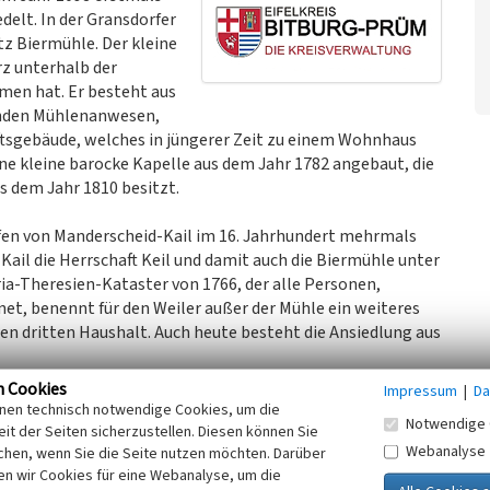
delt. In der Gransdorfer
z Biermühle. Der kleine
rz unterhalb der
men hat. Er besteht aus
enden Mühlenanwesen,
tsgebäude, welches in jüngerer Zeit zu einem Wohnhaus
ne kleine barocke Kapelle aus dem Jahr 1782 angebaut, die
 dem Jahr 1810 besitzt.
fen von Manderscheid-Kail im 16. Jahrhundert mehrmals
Kail die Herrschaft Keil und damit auch die Biermühle unter
a-Theresien-Kataster von 1766, der alle Personen,
net, benennt für den Weiler außer der Mühle ein weiteres
nen dritten Haushalt. Auch heute besteht die Ansiedlung aus
n Cookies
Impressum
|
Da
s an seinem Nordende. Seine Vorderseite wird von
inen technisch notwendige Cookies, um die
Notwendige 
eist zu Zwillingsfenstern zusammengezogen sind,
it der Seiten sicherzustellen. Diesen können Sie
Webanalyse
e, wie sie für die Renaissancezeit typisch sind. Auch die
chen, wenn Sie die Seite nutzen möchten. Darüber
n wir Cookies für eine Webanalyse, um die
 Fensterrahmungen, auf einem solchen Sturz befindet sich