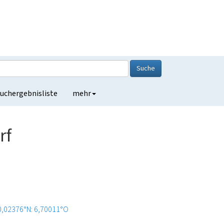
Suche
uchergebnisliste
mehr
rf
0,02376°N: 6,70011°O