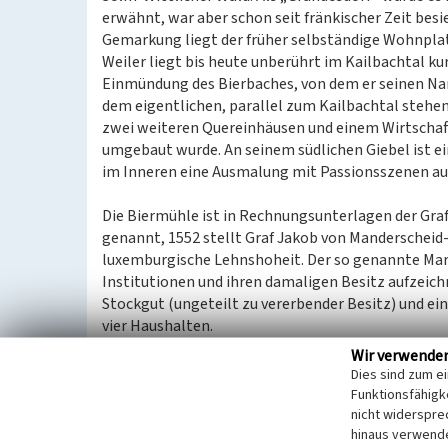
erwähnt, war aber schon seit fränkischer Zeit besie
Gemarkung liegt der früher selbständige Wohnplat
Weiler liegt bis heute unberührt im Kailbachtal ku
Einmündung des Bierbaches, von dem er seinen Na
dem eigentlichen, parallel zum Kailbachtal steh
zwei weiteren Quereinhäusen und einem Wirtschaf
umgebaut wurde. An seinem südlichen Giebel ist ei
im Inneren eine Ausmalung mit Passionsszenen aus
Die Biermühle ist in Rechnungsunterlagen der Gra
genannt, 1552 stellt Graf Jakob von Manderscheid-
luxemburgische Lehnshoheit. Der so genannte Mari
Institutionen und ihren damaligen Besitz aufzeich
Stockgut (ungeteilt zu vererbender Besitz) und ei
vier Haushalten.
Wir verwende
Ältester Teil des Mühlenanwesens ist das Wohnhau
Dies sind zum e
unregelmäßig verteilten kleinen Fenstern, die m
Funktionsfähigke
gegliedert. Ihre Rahmungen besitzen gekehlte Profil
nicht widerspre
hinaus verwende
Rückseite zeigt noch einige dieser ursprünglichen