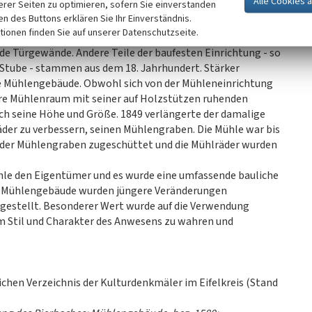
erer Seiten zu optimieren, sofern Sie einverstanden
nnere des Wohnhauses hat seinen originalen, Grundriss
ken des Buttons erklären Sie Ihr Einverständnis.
äume belegen anschaulich die Wohn- und
tionen finden Sie auf unserer Datenschutzseite.
 Berufsstandes der Müller. Aus der Bauzeit stammen auch
de Türgewände. Andere Teile der baufesten Einrichtung - so
Stube - stammen aus dem 18. Jahrhundert. Stärker
che Mühlengebäude. Obwohl sich von der Mühleneinrichtung
ere Mühlenraum mit seiner auf Holzstützen ruhenden
h seine Höhe und Größe. 1849 verlängerte der damalige
räder zu verbessern, seinen Mühlengraben. Die Mühle war bis
 der Mühlengraben zugeschüttet und die Mühlräder wurden
hle den Eigentümer und es wurde eine umfassende bauliche
en Mühlengebäude wurden jüngere Veränderungen
gestellt. Besonderer Wert wurde auf die Verwendung
m Stil und Charakter des Anwesens zu wahren und
ichen Verzeichnis der Kulturdenkmäler im Eifelkreis (Stand