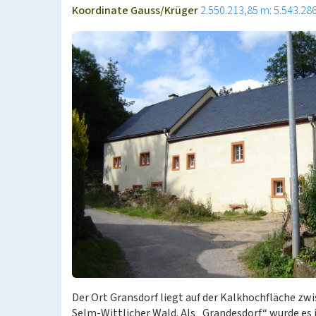
Koordinate Gauss/Krüger
2.550.213,85 m: 5.543.28
Der Ort Gransdorf liegt auf der Kalkhochfläche zw
Selm-Wittlicher Wald. Als „Grandesdorf“ wurde es 