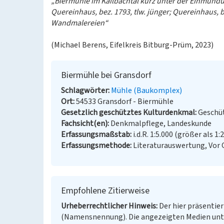
„Biermühle im Kailbachtal kurz unter der Einmünd
Quereinhaus, bez. 1793, tlw. jünger; Quereinhaus, 
Wandmalereien“
(Michael Berens, Eifelkreis Bitburg-Prüm, 2023)
Biermühle bei Gransdorf
Schlagwörter
Mühle (Baukomplex)
Ort
54533 Gransdorf - Biermühle
Gesetzlich geschütztes Kulturdenkmal
Geschüt
Fachsicht(en)
Denkmalpflege, Landeskunde
Erfassungsmaßstab
i.d.R. 1:5.000 (größer als 1:
Erfassungsmethode
Literaturauswertung, Vor
Empfohlene Zitierweise
Urheberrechtlicher Hinweis
Der hier präsentier
(Namensnennung). Die angezeigten Medien unt