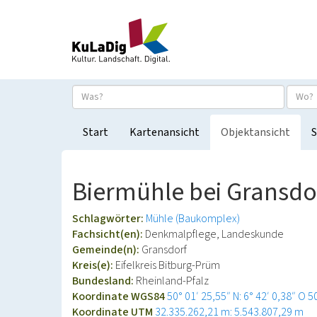
Start
Kartenansicht
Objektansicht
S
Biermühle bei Gransdo
Schlagwörter:
Mühle (Baukomplex)
Fachsicht(en):
Denkmalpflege, Landeskunde
Gemeinde(n):
Gransdorf
Kreis(e):
Eifelkreis Bitburg-Prüm
Bundesland:
Rheinland-Pfalz
Koordinate WGS84
50° 01′ 25,55″ N: 6° 42′ 0,38″ O
5
Koordinate UTM
32.335.262,21 m: 5.543.807,29 m