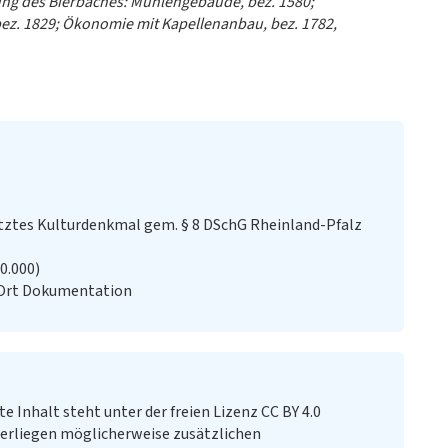
ung des Bierbaches: Mühlengebäude, bez. 1580;
bez. 1829; Ökonomie mit Kapellenanbau, bez. 1782,
ztes Kulturdenkmal gem. § 8 DSchG Rheinland-Pfalz
20.000)
 Ort Dokumentation
te Inhalt steht unter der freien Lizenz CC BY 4.0
erliegen möglicherweise zusätzlichen