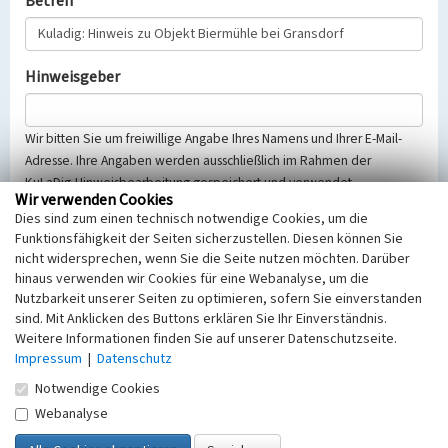
Betreff
Hinweisgeber
Wir bitten Sie um freiwillige Angabe Ihres Namens und Ihrer E-Mail-
Adresse. Ihre Angaben werden ausschließlich im Rahmen der
KuLaDig-Hinweisbearbeitung gespeichert und verwendet.
Wir verwenden Cookies
Selbstverständlich werden diese entsprechend der Vorschriften des
Dies sind zum einen technisch notwendige Cookies, um die
Telemediengesetzes, des Datenschutzgesetzes NRW und der seit
Funktionsfähigkeit der Seiten sicherzustellen. Diesen können Sie
dem 25.05.2018 gültigen Europäischen Datenschutzgrundverordnung
nicht widersprechen, wenn Sie die Seite nutzen möchten. Darüber
(EU-DSGVO) vertraulich behandelt, beachten Sie bitte unsere
hinaus verwenden wir Cookies für eine Webanalyse, um die
Hinweise zum
Datenschutz
.
Nutzbarkeit unserer Seiten zu optimieren, sofern Sie einverstanden
sind. Mit Anklicken des Buttons erklären Sie Ihr Einverständnis.
Nachricht
Weitere Informationen finden Sie auf unserer Datenschutzseite.
Impressum
|
Datenschutz
Notwendige Cookies
Webanalyse
Sicherheitsabfrage
Tragen Sie unten das Rechenergebnis aus der