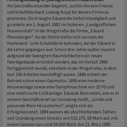
Als Geschäftsreisender begehrt, suchte ihn sein Freund
und Schuhfabrikant Ludwig Kopp für dessen Firma zu
gewinnen. Doch wagte Eduard die Selbstständigkeit und
gründete am 1. August 1882 im früheren „Landgräflichen
Husarenstall“ in der Ringstraße die Firma „Eduard
Rheinberger“. An der Stelle hatte sich vormals die
Harteneck´sche Schuhfabrik befunden, bei der Eduard in
die Lehre gegangen war. Schon drei Jahre später musste
aufgrund der beengten Räumlichkeiten ein neues
Fabrikgebäude errichtet werden, das im Herbst 1885
fertiggestellt wurde, ebenfalls in der Ringstraße, in dem
fast 100 Arbeiter beschäftigt waren. 1886 erhielt der
Betrieb schon einen Gasmotor, 1890 eine moderne
Kesselanlage sowie eine Dampfmaschine von 25 PS und
eine elektrische Lichtanlage. Eduards Bestreben, wie es in
seinem Geschäftsbrief zur Gründung heißt, „solide und
passende Ware herzustellen“, zeigte sich als
Erfolgskonzept. 1884 weisen die abschließenden Zahlen
seit Gründung einen Umsatz von 532.275, 68 Mark auf, mit
einem Gewinn von rund 34.000 Mark. Am 21. März 1885