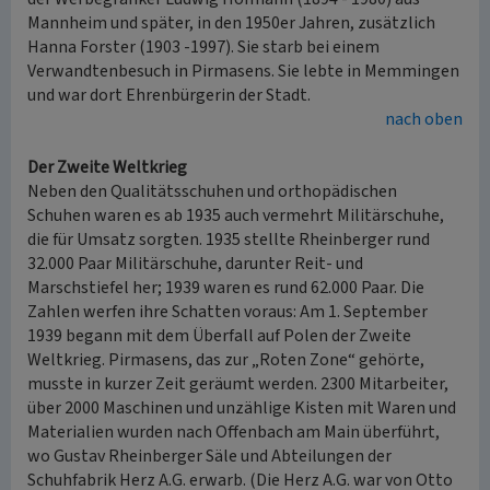
Mannheim und später, in den 1950er Jahren, zusätzlich
Hanna Forster (1903 -1997). Sie starb bei einem
Verwandtenbesuch in Pirmasens. Sie lebte in Memmingen
und war dort Ehrenbürgerin der Stadt.
nach oben
Der Zweite Weltkrieg
Neben den Qualitätsschuhen und orthopädischen
Schuhen waren es ab 1935 auch vermehrt Militärschuhe,
die für Umsatz sorgten. 1935 stellte Rheinberger rund
32.000 Paar Militärschuhe, darunter Reit- und
Marschstiefel her; 1939 waren es rund 62.000 Paar. Die
Zahlen werfen ihre Schatten voraus: Am 1. September
1939 begann mit dem Überfall auf Polen der Zweite
Weltkrieg. Pirmasens, das zur „Roten Zone“ gehörte,
musste in kurzer Zeit geräumt werden. 2300 Mitarbeiter,
über 2000 Maschinen und unzählige Kisten mit Waren und
Materialien wurden nach Offenbach am Main überführt,
wo Gustav Rheinberger Säle und Abteilungen der
Schuhfabrik Herz A.G. erwarb. (Die Herz A.G. war von Otto