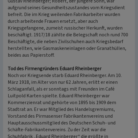
Gustav Rheinberger; Robert, der jüngere Sohn, war
aufgrund seines Gesundheitszustandes vom Kriegsdient
befreit. Die im Krieg weilenden Fabrikarbeiter wurden
durch arbeitende Frauen ersetzt, aber auch
Kriegsgefangene, zumeist russischer Herkunft, wurden
beschäftigt. 1917/18 zählte die Belegschaft noch rund 700
Beschäftigte, die neben Zivilschuhen auch Kriegsbedarf
herstellten, wie Gasmaskeneinlagen oder Granathüllen,
beides aus Papierstoff.
Tod des Firmengründers Eduard Rheinberger
Noch vor Kriegsende starb Eduard Rheinberger. Am 10.
März 1918, im Alter von nur 62 Jahren, erlitt er einen
Schlaganfall, als er sonntags mit Freunden im Café
Luitpold Karten spielte. Eduard Rheinberger war
Kommerzienrat und gehörte von 1895 bis 1909 dem
Stadtrat an. Er war Mitglied des Handelsgremiums,
Vorstand des Pirmasenser Fabrikantenvereins und
Hauptausschussmitglied des Deutschen Schuh- und
Schäfte-Fabrikantenvereins. Zu der Zeit war die
Schuhfabrik „Eduard Rheinberger“ die größte in