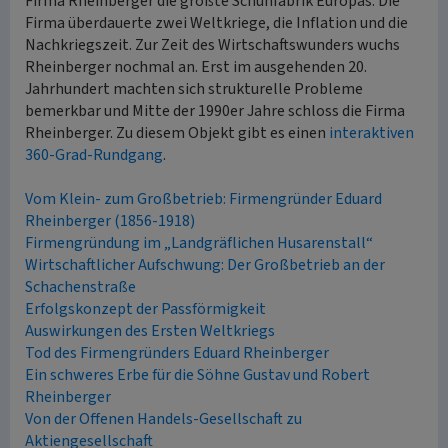
Firma Rheinberger die größte Schuhfabrik Europas. Die
Firma überdauerte zwei Weltkriege, die Inflation und die
Nachkriegszeit. Zur Zeit des Wirtschaftswunders wuchs
Rheinberger nochmal an. Erst im ausgehenden 20.
Jahrhundert machten sich strukturelle Probleme
bemerkbar und Mitte der 1990er Jahre schloss die Firma
Rheinberger. Zu diesem Objekt gibt es einen
interaktiven
360-Grad-Rundgang
.
Vom Klein- zum Großbetrieb: Firmengründer Eduard
Rheinberger (1856-1918)
Firmengründung im „Landgräflichen Husarenstall“
Wirtschaftlicher Aufschwung: Der Großbetrieb an der
Schachenstraße
Erfolgskonzept der Passförmigkeit
Auswirkungen des Ersten Weltkriegs
Tod des Firmengründers Eduard Rheinberger
Ein schweres Erbe für die Söhne Gustav und Robert
Rheinberger
Von der Offenen Handels-Gesellschaft zu
Aktiengesellschaft