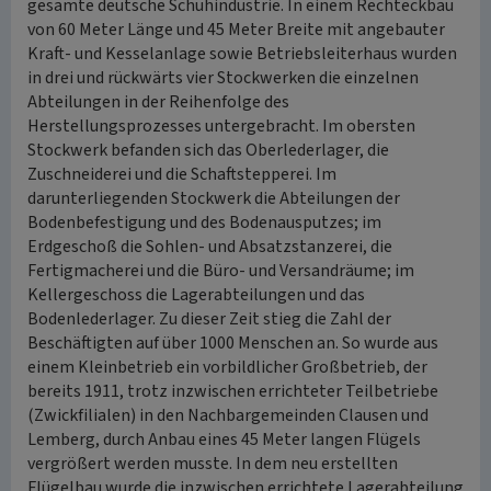
gesamte deutsche Schuhindustrie. In einem Rechteckbau
von 60 Meter Länge und 45 Meter Breite mit angebauter
Kraft- und Kesselanlage sowie Betriebsleiterhaus wurden
in drei und rückwärts vier Stockwerken die einzelnen
Abteilungen in der Reihenfolge des
Herstellungsprozesses untergebracht. Im obersten
Stockwerk befanden sich das Oberlederlager, die
Zuschneiderei und die Schaftstepperei. Im
darunterliegenden Stockwerk die Abteilungen der
Bodenbefestigung und des Bodenausputzes; im
Erdgeschoß die Sohlen- und Absatzstanzerei, die
Fertigmacherei und die Büro- und Versandräume; im
Kellergeschoss die Lagerabteilungen und das
Bodenlederlager. Zu dieser Zeit stieg die Zahl der
Beschäftigten auf über 1000 Menschen an. So wurde aus
einem Kleinbetrieb ein vorbildlicher Großbetrieb, der
bereits 1911, trotz inzwischen errichteter Teilbetriebe
(Zwickfilialen) in den Nachbargemeinden Clausen und
Lemberg, durch Anbau eines 45 Meter langen Flügels
vergrößert werden musste. In dem neu erstellten
Flügelbau wurde die inzwischen errichtete Lagerabteilung