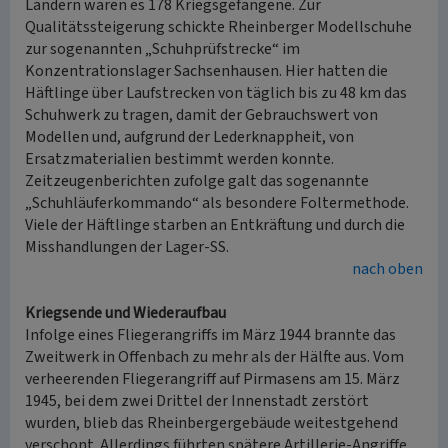
Ländern waren es 178 Kriegsgefangene. Zur
Qualitätssteigerung schickte Rheinberger Modellschuhe
zur sogenannten „Schuhprüfstrecke“ im
Konzentrationslager Sachsenhausen. Hier hatten die
Häftlinge über Laufstrecken von täglich bis zu 48 km das
Schuhwerk zu tragen, damit der Gebrauchswert von
Modellen und, aufgrund der Lederknappheit, von
Ersatzmaterialien bestimmt werden konnte.
Zeitzeugenberichten zufolge galt das sogenannte
„Schuhläuferkommando“ als besondere Foltermethode.
Viele der Häftlinge starben an Entkräftung und durch die
Misshandlungen der Lager-SS.
nach oben
Kriegsende und Wiederaufbau
Infolge eines Fliegerangriffs im März 1944 brannte das
Zweitwerk in Offenbach zu mehr als der Hälfte aus. Vom
verheerenden Fliegerangriff auf Pirmasens am 15. März
1945, bei dem zwei Drittel der Innenstadt zerstört
wurden, blieb das Rheinbergergebäude weitestgehend
verschont. Allerdings führten spätere Artillerie-Angriffe