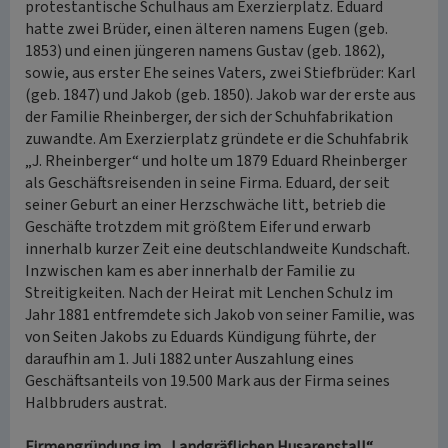
protestantische Schulhaus am Exerzierplatz. Eduard
hatte zwei Brüder, einen älteren namens Eugen (geb.
1853) und einen jüngeren namens Gustav (geb. 1862),
sowie, aus erster Ehe seines Vaters, zwei Stiefbrüder: Karl
(geb. 1847) und Jakob (geb. 1850). Jakob war der erste aus
der Familie Rheinberger, der sich der Schuhfabrikation
zuwandte. Am Exerzierplatz gründete er die Schuhfabrik
„J. Rheinberger“ und holte um 1879 Eduard Rheinberger
als Geschäftsreisenden in seine Firma. Eduard, der seit
seiner Geburt an einer Herzschwäche litt, betrieb die
Geschäfte trotzdem mit größtem Eifer und erwarb
innerhalb kurzer Zeit eine deutschlandweite Kundschaft.
Inzwischen kam es aber innerhalb der Familie zu
Streitigkeiten. Nach der Heirat mit Lenchen Schulz im
Jahr 1881 entfremdete sich Jakob von seiner Familie, was
von Seiten Jakobs zu Eduards Kündigung führte, der
daraufhin am 1. Juli 1882 unter Auszahlung eines
Geschäftsanteils von 19.500 Mark aus der Firma seines
Halbbruders austrat.
Firmengründung im „Landgräflichen Husarenstall“