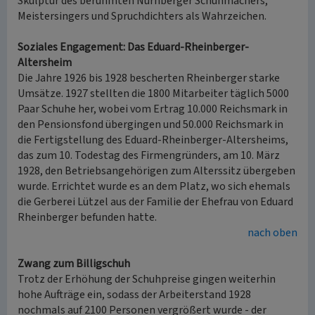
Skulptur des berühmten Nürnberger Schuhmachers,
Meistersingers und Spruchdichters als Wahrzeichen.
Soziales Engagement: Das Eduard-Rheinberger-
Altersheim
Die Jahre 1926 bis 1928 bescherten Rheinberger starke
Umsätze. 1927 stellten die 1800 Mitarbeiter täglich 5000
Paar Schuhe her, wobei vom Ertrag 10.000 Reichsmark in
den Pensionsfond übergingen und 50.000 Reichsmark in
die Fertigstellung des Eduard-Rheinberger-Altersheims,
das zum 10. Todestag des Firmengründers, am 10. März
1928, den Betriebsangehörigen zum Alterssitz übergeben
wurde. Errichtet wurde es an dem Platz, wo sich ehemals
die Gerberei Lützel aus der Familie der Ehefrau von Eduard
Rheinberger befunden hatte.
nach oben
Zwang zum Billigschuh
Trotz der Erhöhung der Schuhpreise gingen weiterhin
hohe Aufträge ein, sodass der Arbeiterstand 1928
nochmals auf 2100 Personen vergrößert wurde - der