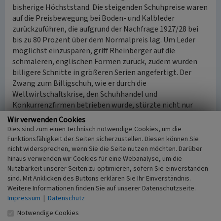
bisherige Höchststand. Die steigenden Schuhpreise waren
auf die Preisbewegung bei Boden- und Kalbleder
zurückzuführen, die aufgrund der Nachfrage 1927/28 bei
bis zu 80 Prozent über dem Normalpreis lag. Um Leder
möglichst einzusparen, griff Rheinberger auf die
schmaleren, englischen Formen zurück, zudem wurden
billigere Schnitte in größeren Serien angefertigt. Der
Zwang zum Billigschuh, wie er durch die
Weltwirtschaftskrise, den Schuhhandel und
Konkurrenzfirmen betrieben wurde, stürzte nicht nur
Rheinberger in die Krise. Während andere Firmen
Wir verwenden Cookies
schließen mussten, wurde bei Rheinberger auf Kurzarbeit
Dies sind zum einen technisch notwendige Cookies, um die
umgestellt. Trotzdem mussten die bestehenden
Funktionsfähigkeit der Seiten sicherzustellen. Diesen können Sie
Teilbetriebe in Clausen und Lemberg geschlossen werden
nicht widersprechen, wenn Sie die Seite nutzen möchten. Darüber
hinaus verwenden wir Cookies für eine Webanalyse, um die
(1938 entstanden in Clausen und Neunkirchen wieder
Nutzbarkeit unserer Seiten zu optimieren, sofern Sie einverstanden
Steppfilialen).
sind. Mit Anklicken des Buttons erklären Sie Ihr Einverständnis.
Weitere Informationen finden Sie auf unserer Datenschutzseite.
Markenzeichen „Rheinberger“
Impressum
|
Datenschutz
Um sich stärker zu positionieren, wurde 1931/32 das
Notwendige Cookies
Markenzeichen „Rheinberger“ eingeführt (ab 1934 durch