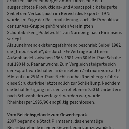
erhalten, die Rheinberger GmbH. Durch eine neu
ausgerichtete Produktions- und Absatzpolitik steigerte
Seibel den Verkauf, auch im Bereich des Exports. 1975
wurde, im Zuge der Rationalisierung, auch die Produktion
der zur Ass-Gruppe gehörenden Vereinigten
Schuhfabriken „Pudelwohl“ von Nürnberg nach Pirmasens
verlegt.
Als zunehmend existenzgefährdend beschrieb Seibel 1982
die „Importwelle“, die durch EG-Verträge und freien
Außenhandel zwischen 1965-1981 von 60 Mio. Paar Schuhe
auf 190 Mio. Paar anwuchs. Zum Vergleich steigerte sich
der Export von Schuhen in demselben Zeitraum von ca. 10
Mio. auf nur 25 Mio. Paar. Nicht nur bei Rheinberger führte
diese Strukturkrise letztendlich zur Schließung. Nachdem
die Schuhfertigung mit den verbliebenen 250 Mitarbeitern
nach Schwanheim verlagert worden war, wurde
Rheinberger 1995/96 endgültig geschlossen.
Vom Betriebsgelände zum Gewerbepark
2007 begann die Stadt Pirmasens, das ehemalige
Betriebsgelände in einen Gewerbepark umzuwandeln,