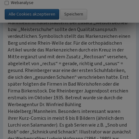
planmäßige Werbung), zu dem später auch Werbemittel
Webanalyse
wie die „Rheinberger-Jugendpost“ gehörten. Entworfen
wurde das Logo von der grafischen Kunstanstalt Fritz
Mannheim in Kaiserslautern. Der Zusatz „Meisterbetrieb“
bzw. „Meisterschuhe“ sollte den Qualitätsanspruch
verdeutlichen. Symbolisch stellt das Markenzeichen einen
Berg und eine Rhein-Welle dar. Für die orthopädischen
Artikel wurde das Markenzeichen durch ein Kreuz in der
Mitte ergänzt und mit dem Zusatz „Rectosan“ versehen,
abgeleitet von „rectus“ = gerade, richtig und „sanus“ =
gesund. Rheinberger war eine der ersten Schuhfabriken,
die sich den „gesunden Schuhen“ verschrieben hatte. Erst
später folgten die Firmen in Bad Wörishofen oder die
Firma Birkenstock. Die Rheinberger Jugendpost erschien
erstmals im Oktober 1935. Betreut wurde sie durch die
Werbeagentur Dr. Winfried Bühling
Heidelberg/Mannheim. Besonders interessant waren
ihrer Kurz-Comics in meist 6 bis 8 Bildern (ähnlich dem
Lurchi von Salamander). Es gab Serien wie z.B. „Snob und
Bob“ oder „Schnick und Schnack“. Illustrator war zunächst
der Werbegrafiker Ludwig Hofmann (1894 - 1980) aus