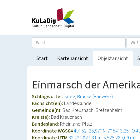
Start
Kartenansicht
Objektansicht
S
Einmarsch der Amerika
Schlagwörter:
Krieg
Brücke (Bauwerk)
Fachsicht(en):
Landeskunde
Gemeinde(n):
Bad Kreuznach, Bretzenheim
Kreis(e):
Bad Kreuznach
Bundesland:
Rheinland-Pfalz
Koordinate WGS84
49° 52′ 28,97″ N: 7° 54′ 3,25″ O
4
Koordinate UTM
32.421.027,31 m: 5.525.280,09 m