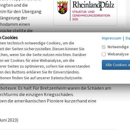
engten und die
heim für den Übergang
rlängerung der
Bahndamm einen
Brücke stellte die
auf der Planiger Seite dar. Doch die Tragfähigkeit dieser
n Cookies
Impressum
|
Da
inen technisch notwendige Cookies, um die
chen. So passierte es, dass nur ein Sherman-Panzer die
Notwendige 
it der Seiten sicherzustellen. Diesen können Sie
die Brücke zum Einsturz brachte. Aber ohne Zwischenfälle
Webanalyse
chen, wenn Sie die Seite nutzen möchten. Darüber
ht einnehmen.
n wir Cookies für eine Webanalyse, um die
 März 1945 über die Brücke in Bretzenheim nach
erer Seiten zu optimieren, sofern Sie einverstanden
 für die Kriegsdienst nicht mehr geeignete Männer mit
ken des Buttons erklären Sie Ihr Einverständnis.
ieb jedoch der amerikanischen Luftaufklärung nicht
tionen finden Sie auf unserer Datenschutzseite.
angenlonsheimer Friedhof aus. Ziel war der Bretzenheimer
boteure. Es half. Für Bretzenheim waren die Schäden am
rchturms die einzigen Kriegsschäden.
aben die amerikanischen Pioniere kurzerhand eine
uni 2023)