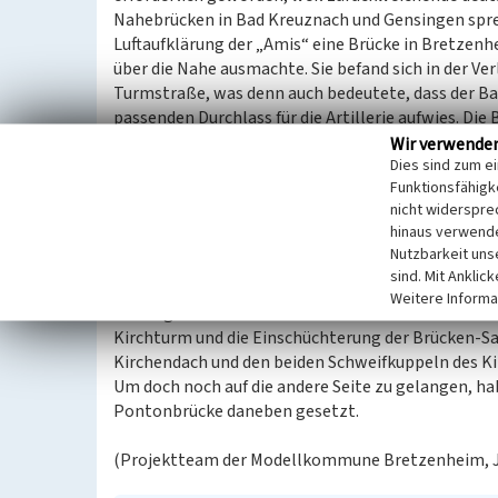
Nahebrücken in Bad Kreuznach und Gensingen spr
Luftaufklärung der „Amis“ eine Brücke in Bretzen
über die Nahe ausmachte. Sie befand sich in der Ve
Turmstraße, was denn auch bedeutete, dass der 
passenden Durchlass für die Artillerie aufwies. Die 
ehemalige Verbindung zum Flugplatz der Wehrmacht 
Wir verwende
Dies sind zum e
Brücke war durch die Luftaufklärung nicht auszuma
Funktionsfähigke
Brücke überqueren konnte und bereits ein zweiter 
nicht widerspre
im Vorfeld konnten die Amerikaner die Brücke nic
hinaus verwende
Nachdem die letzten 50 deutschen Soldaten am 17.
Nutzbarkeit uns
Rheinhessen überwechselten, machten sich ältere,
sind. Mit Anklic
Äxten und Sägen an der Brücke zu schaffen. Dies bl
Weitere Informa
verborgen und löste ein Artilleriebeschuss vom L
Kirchturm und die Einschüchterung der Brücken-Sa
Kirchendach und den beiden Schweifkuppeln des Ki
Um doch noch auf die andere Seite zu gelangen, h
Pontonbrücke daneben gesetzt.
(Projektteam der Modellkommune Bretzenheim, J