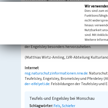
begann, dies den Teufel erzürnte. Dieser wollte ein
Wir verwende
Bauarbeiten zu beenden. Ein Engel besiegte den T
Dies sind zum e
Klosterbau konnte ungehindert fortgesetzt werden
Funktionsfähigke
heute noch die beiden Felsen zu sehen, die beide n
nicht widerspre
hinaus verwende
Nutzbarkeit uns
Der Name Engelsley bzw. Teufelsley leitet sich so
sind. Mit Anklic
bedeutet Schieferfelsen, der hier abgebaut wurde. 
Weitere Informa
entwickelt und aus naturschutzfachlicher Sicht i
der Engelsley besonders hervorzuheben.
(Matthias Wirtz-Amling, LVR-Abteilung Kulturland
Internet
nsg.naturschutzinformationen.nrw.de
: Naturschu
Teufelsley, Engelsley, Bromelsley und Pferdeley (A
der-eifelyeti.de
: Felsbildungen der Teufelsley und
Teufels-und Engelsley bei Monschau
Schlagwörter
Fels
Schiefer