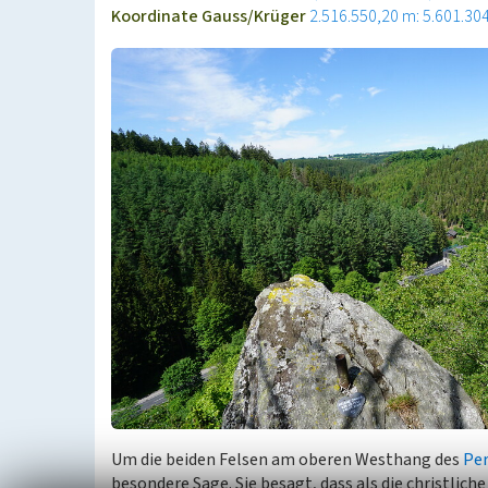
Koordinate Gauss/Krüger
2.516.550,20 m: 5.601.30
Um die beiden Felsen am oberen Westhang des
Pe
besondere Sage. Sie besagt, dass als die christlic