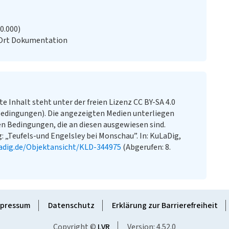
20.000)
 Ort Dokumentation
te Inhalt steht unter der freien Lizenz CC BY-SA 4.0
edingungen). Die angezeigten Medien unterliegen
n Bedingungen, die an diesen ausgewiesen sind.
 „Teufels-und Engelsley bei Monschau”. In: KuLaDig,
adig.de/Objektansicht/KLD-344975
(Abgerufen: 8.
pressum
Datenschutz
Erklärung zur Barrierefreiheit
Copyright ©
LVR
Version: 4.52.0