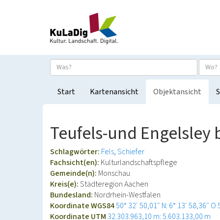
Start
Kartenansicht
Objektansicht
S
Teufels-und Engelsley
Schlagwörter:
Fels
Schiefer
Fachsicht(en):
Kulturlandschaftspflege
Gemeinde(n):
Monschau
Kreis(e):
Städteregion Aachen
Bundesland:
Nordrhein-Westfalen
Koordinate WGS84
50° 32′ 50,01″ N: 6° 13′ 58,36″ O
Koordinate UTM
32.303.963,10 m: 5.603.133,00 m