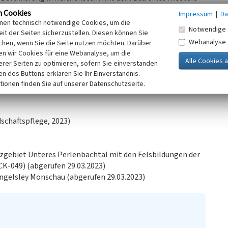
en Felsbrocken auf die Baustelle fallen lassen, um die
n Cookies
Impressum
|
Da
eufel jedoch mit einem noch größeren Felsbrocken und der
inen technisch notwendige Cookies, um die
Notwendige 
. Als Relikt des Kampfes zwischen Teufel und Engel sind
it der Seiten sicherzustellen. Diesen können Sie
Webanalyse
ach dem Kampf fallen ließen.
chen, wenn Sie die Seite nutzen möchten. Darüber
n wir Cookies für eine Webanalyse, um die
erer Seiten zu optimieren, sofern Sie einverstanden
mit von den beiden Kontrahenten und „Ley“ ab. „Ley“
ken des Buttons erklären Sie Ihr Einverständnis.
Auf den Felsen hat sich teilweise eine Heidevegetation
tionen finden Sie auf unserer Datenschutzseite.
st das Vorkommen des Prächtigen Borstenfarnes in der Nähe
schaftspflege, 2023)
tzgebiet Unteres Perlenbachtal mit den Felsbildungen der
CK-049) (abgerufen 29.03.2023)
 Engelsley Monschau (abgerufen 29.03.2023)