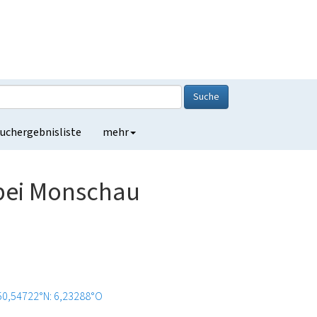
Suche
uchergebnisliste
mehr
 bei Monschau
50,54722°N: 6,23288°O