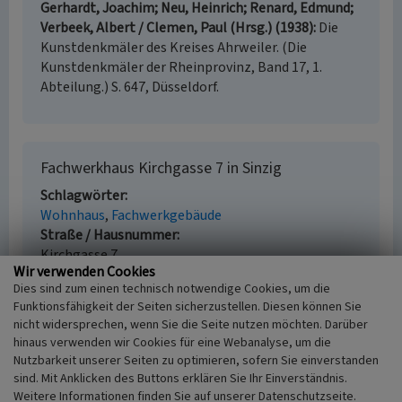
Gerhardt, Joachim; Neu, Heinrich; Renard, Edmund;
Verbeek, Albert / Clemen, Paul (Hrsg.) (1938)
Die
Kunstdenkmäler des Kreises Ahrweiler. (Die
Kunstdenkmäler der Rheinprovinz, Band 17, 1.
Abteilung.) S. 647, Düsseldorf.
Fachwerkhaus Kirchgasse 7 in Sinzig
Schlagwörter
Wohnhaus
Fachwerkgebäude
Straße / Hausnummer
Kirchgasse 7
Wir verwenden Cookies
Ort
Dies sind zum einen technisch notwendige Cookies, um die
53489 Sinzig
Funktionsfähigkeit der Seiten sicherzustellen. Diesen können Sie
Gesetzlich geschütztes Kulturdenkmal
nicht widersprechen, wenn Sie die Seite nutzen möchten. Darüber
Geschütztes Kulturdenkmal gem. § 8 DSchG
hinaus verwenden wir Cookies für eine Webanalyse, um die
Rheinland-Pfalz
Nutzbarkeit unserer Seiten zu optimieren, sofern Sie einverstanden
Fachsicht(en)
sind. Mit Anklicken des Buttons erklären Sie Ihr Einverständnis.
Kulturlandschaftspflege, Denkmalpflege
Weitere Informationen finden Sie auf unserer Datenschutzseite.