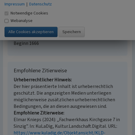
Erfassungsmaßstab
Impressum
|
Datenschutz
i.d.R. 1:5.000 (größer als 1:20.000)
Notwendige Cookies
Erfassungsmethode
Webanalyse
Geländebegehung/-kartierung,
Literaturauswertung
Historischer Zeitraum
Beginn 1666
Empfohlene Zitierweise
Urheberrechtlicher Hinweis
Der hier präsentierte Inhalt ist urheberrechtlich
geschützt. Die angezeigten Medien unterliegen
möglicherweise zusätzlichen urheberrechtlichen
Bedingungen, die an diesen ausgewiesen sind.
Empfohlene Zitierweise
Elmar Knieps (2024): „Fachwerkhaus Kirchgasse 7 in
Sinzig”. In: KuLaDig, Kultur.Landschaft.Digital. URL:
https://www.kuladig.de/Objektansicht/KLD-