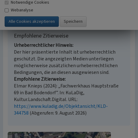
Literaturauswertung, Geländebegehung/-
Notwendige Cookies
kartierung
Webanalyse
Empfohlene Zitierweise
Urheberrechtlicher Hinweis
Der hier präsentierte Inhalt ist urheberrechtlich
geschützt. Die angezeigten Medien unterliegen
möglicherweise zusätzlichen urheberrechtlichen
Bedingungen, die an diesen ausgewiesen sind.
Empfohlene Zitierweise
Elmar Knieps (2024): „Fachwerkhaus Hauptstraße
69 in Bad Bodendorf”. In: KuLaDig,
Kultur.Landschaft.Digital. URL:
https://www.kuladig.de/Objektansicht/KLD-
344758
(Abgerufen: 9. August 2026)