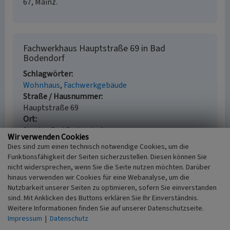
67, Mainz.
Fachwerkhaus Hauptstraße 69 in Bad
Bodendorf
Schlagwörter
Wohnhaus
Fachwerkgebäude
Straße / Hausnummer
Hauptstraße 69
Ort
Sinzig - Bad Bodendorf
Wir verwenden Cookies
Gesetzlich geschütztes Kulturdenkmal
Dies sind zum einen technisch notwendige Cookies, um die
Geschütztes Kulturdenkmal gem. § 8 DSchG
Funktionsfähigkeit der Seiten sicherzustellen. Diesen können Sie
Rheinland-Pfalz
nicht widersprechen, wenn Sie die Seite nutzen möchten. Darüber
Fachsicht(en)
hinaus verwenden wir Cookies für eine Webanalyse, um die
Kulturlandschaftspflege, Denkmalpflege
Nutzbarkeit unserer Seiten zu optimieren, sofern Sie einverstanden
Erfassungsmaßstab
sind. Mit Anklicken des Buttons erklären Sie Ihr Einverständnis.
Weitere Informationen finden Sie auf unserer Datenschutzseite.
i.d.R. 1:5.000 (größer als 1:20.000)
Impressum
|
Datenschutz
Erfassungsmethode