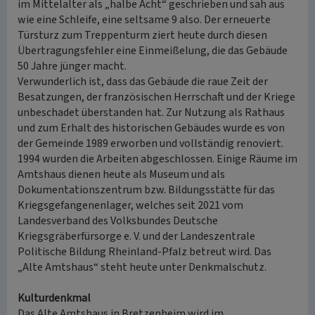
im Mittelalter als „halbe Acht“ geschrieben und sah aus
wie eine Schleife, eine seltsame 9 also. Der erneuerte
Türsturz zum Treppenturm ziert heute durch diesen
Übertragungsfehler eine Einmeißelung, die das Gebäude
50 Jahre jünger macht.
Verwunderlich ist, dass das Gebäude die raue Zeit der
Besatzungen, der französischen Herrschaft und der Kriege
unbeschadet überstanden hat. Zur Nutzung als Rathaus
und zum Erhalt des historischen Gebäudes wurde es von
der Gemeinde 1989 erworben und vollständig renoviert.
1994 wurden die Arbeiten abgeschlossen. Einige Räume im
Amtshaus dienen heute als Museum und als
Dokumentationszentrum bzw. Bildungsstätte für das
Kriegsgefangenenlager, welches seit 2021 vom
Landesverband des Volksbundes Deutsche
Kriegsgräberfürsorge e. V. und der Landeszentrale
Politische Bildung Rheinland-Pfalz betreut wird. Das
„Alte Amtshaus“ steht heute unter Denkmalschutz.
Kulturdenkmal
Das Alte Amtshaus in Bretzenheim wird im