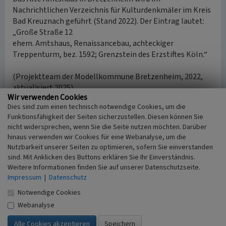
Nachrichtlichen Verzeichnis für Kulturdenkmäler im Kreis
Bad Kreuznach geführt (Stand 2022). Der Eintrag lautet:
„Große Straße 12
ehem. Amtshaus, Renaissancebau, achteckiger
Treppenturm, bez. 1592; Grenzstein des Erzstiftes Köln.“
(Projektteam der Modellkommune Bretzenheim, 2022,
aktualisiert 2025)
Wir verwenden Cookies
Dies sind zum einen technisch notwendige Cookies, um die
Funktionsfähigkeit der Seiten sicherzustellen. Diesen können Sie
Literatur
nicht widersprechen, wenn Sie die Seite nutzen möchten. Darüber
Generaldirektion Kulturelles Erbe Rheinland-Pfalz
hinaus verwenden wir Cookies für eine Webanalyse, um die
(Hrsg.) (2023)
Nachrichtliches Verzeichnis der
Nutzbarkeit unserer Seiten zu optimieren, sofern Sie einverstanden
Kulturdenkmäler, Kreis Bad Kreuznach.
sind. Mit Anklicken des Buttons erklären Sie Ihr Einverständnis.
Denkmalverzeichnis Kreis Bad Kreuznach, 22. Mai
Weitere Informationen finden Sie auf unserer Datenschutzseite.
Impressum
2023. Mainz. Online verfügbar:
|
Datenschutz
denkmallisten.gdke.rlp.de/Bad Kreuznach
Notwendige Cookies
Schneider, Hans (2015)
Bretzenheim an der Nahe.
Webanalyse
Bretzenheim.