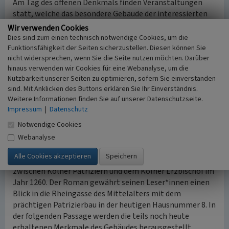
Am Tag des offenen Denkmals finden Veranstaltungen
statt, welche das besondere Gebäude der interessierten
Öffentlichkeit näherbringen.
Wir verwenden Cookies
In einem Nebengebäude des Hauses befindet sich die
Dies sind zum einen technisch notwendige Cookies, um die
Deutsche Gesellschaft für Photographie e.V., die sich für die
Funktionsfähigkeit der Seiten sicherzustellen. Diesen können Sie
nicht widersprechen, wenn Sie die Seite nutzen möchten. Darüber
Belange der Fotografie und verwandter Bildmedien im
hinaus verwenden wir Cookies für eine Webanalyse, um die
kulturellen Kontext einsetzt.
Nutzbarkeit unserer Seiten zu optimieren, sofern Sie einverstanden
nach oben
sind. Mit Anklicken des Buttons erklären Sie Ihr Einverständnis.
Weitere Informationen finden Sie auf unserer Datenschutzseite.
Das Overstolzenhaus als Romanschauplatz
Impressum
|
Datenschutz
Auch literarisch brachte es das Overstolzenhaus zu Ruhm,
Notwendige Cookies
als es zum Schauplatz in Frank Schätzings historischem
Kriminalroman „Tod und Teufel“ von 1995 wurde.
Webanalyse
Die im mittelalterlichen Köln spielende Handlung erzählt
einen spannenden Kriminalfall rund um den Machtkampf
zwischen Kölner Patriziern und dem Kölner Erzbischof im
Jahr 1260. Der Roman gewährt seinen Leser*innen einen
Blick in die Rheingasse des Mittelalters mit dem
prächtigen Patrizierbau in der heutigen Hausnummer 8. In
der folgenden Passage werden die teils noch heute
erhaltenen Merkmale des Gebäudes herausgestellt.