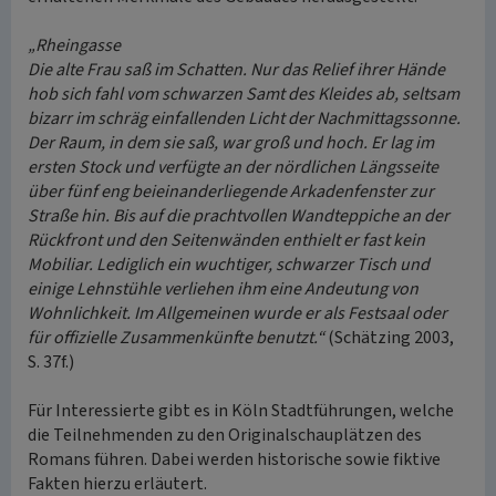
„Rheingasse
Die alte Frau saß im Schatten. Nur das Relief ihrer Hände
hob sich fahl vom schwarzen Samt des Kleides ab, seltsam
bizarr im schräg einfallenden Licht der Nachmittagssonne.
Der Raum, in dem sie saß, war groß und hoch. Er lag im
ersten Stock und verfügte an der nördlichen Längsseite
über fünf eng beieinanderliegende Arkadenfenster zur
Straße hin. Bis auf die prachtvollen Wandteppiche an der
Rückfront und den Seitenwänden enthielt er fast kein
Mobiliar. Lediglich ein wuchtiger, schwarzer Tisch und
einige Lehnstühle verliehen ihm eine Andeutung von
Wohnlichkeit. Im Allgemeinen wurde er als Festsaal oder
für offizielle Zusammenkünfte benutzt.“
(Schätzing 2003,
S. 37f.)
Für Interessierte gibt es in Köln Stadtführungen, welche
die Teilnehmenden zu den Originalschauplätzen des
Romans führen. Dabei werden historische sowie fiktive
Fakten hierzu erläutert.