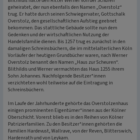
Blithildis hatte den Ritter Werner von der Schuren
geheiratet, der nun ebenfalls den Namen „Overstolz“
trug. Er hatte durch seinen Schwiegervater, Gottschalk
Overstolz, den gesellschaftlichen Aufstieg geebnet
bekommen. Das stattliche Gebäude sollte nun dem
Gedenken und der wirtschaftlichen Nutzung der
Handelsfamilie dienen. Bis 1257 trug es zunächst in den
damaligen Schreinsbüchern, die im mittelalterlichen Köln
Vorläufer der heutigen Grundbücher waren, nach Werner
Overstolz benannt den Namen „Haus zur Scheuren“.
Blithildis und Werner vermachten das Haus 1255 ihrem
Sohn Johannes. Nachfolgende Besitzer*innen
verzichteten wohl teilweise auf die Eintragung in
Schreinsbüchern.
Im Laufe der Jahrhunderte gehörte das Overstolzenhaus
einigen prominenten Eigentümer*innen aus der Kölner
Oberschicht. Vorerst blieb es in den Reihen von Kölner
Patrizierfamilien. Zu den Besitzer*innen gehörten die
Familien Hardevust, Wallrave, von der Reven, Blitterswich,
Hardenrath und von Leykam.