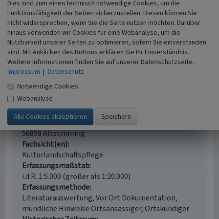
Dies sind zum einen technisch notwendige Cookies, um die
Funktionsfähigkeit der Seiten sicherzustellen. Diesen können Sie
Quelle
nicht widersprechen, wenn Sie die Seite nutzen möchten. Darüber
Freundliche Hinweise von Ortsbügermeister Hans-Werner
hinaus verwenden wir Cookies für eine Webanalyse, um die
Peifer (per E-Mail am 25.10.2022).
Nutzbarkeit unserer Seiten zu optimieren, sofern Sie einverstanden
sind. Mit Anklicken des Buttons erklären Sie Ihr Einverständnis.
Weitere Informationen finden Sie auf unserer Datenschutzseite.
Lindenbäumchen an der Kirche in Altstrimmig
Impressum
|
Datenschutz
Schlagwörter
Notwendige Cookies
Baum
Webanalyse
Straße / Hausnummer
Kirchstraße 33 an
Ort
56858 Altstrimmig
Fachsicht(en)
Kulturlandschaftspflege
Erfassungsmaßstab
i.d.R. 1:5.000 (größer als 1:20.000)
Erfassungsmethode
Literaturauswertung, Vor Ort Dokumentation,
mündliche Hinweise Ortsansässiger, Ortskundiger