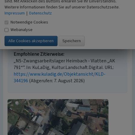
sind. Mit Anklicken des Buttons erklären Sie Ihr Einverständnis.
Empfohlene Zitierweise
Weitere Informationen finden Sie auf unserer Datenschutzseite.
Impressum
|
Datenschutz
Urheberrechtlicher Hinweis
Der hier präsentierte Inhalt steht unter der freien
Notwendige Cookies
Lizenz CC BY 4.0 (Namensnennung). Die angezeigten
Webanalyse
Medien unterliegen möglicherweise zusätzlichen
urheberrechtlichen Bedingungen, die an diesen
ausgewiesen sind.
Empfohlene Zitierweise
„NS-Zwangsarbeitslager Heimbach - Vlatten „AK
791“”. In: KuLaDig, Kultur.Landschaft.Digital. URL:
https://www.kuladig.de/Objektansicht/KLD-
344196
(Abgerufen: 7. August 2026)