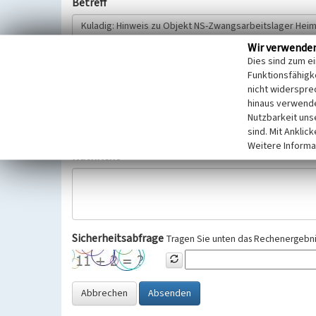
Betreff
Wir verwende
Hinweisgeber
Dies sind zum e
Funktionsfähigke
nicht widerspre
Wir bitten Sie um freiwillige Angabe Ihres Namens und Ihre
hinaus verwende
Selbstverständlich werden diese entsprechend der Vorschr
Nutzbarkeit uns
Datenschutzgrundverordnung (EU-DSGVO) vertraulich behand
sind. Mit Anklic
Weitere Informa
Nachricht
Sicherheitsabfrage
Tragen Sie unten das Rechenergebnis
Abbrechen
Absenden