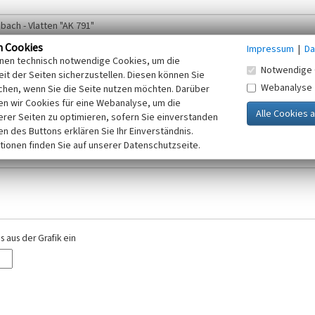
n Cookies
Impressum
|
Da
inen technisch notwendige Cookies, um die
Notwendige 
it der Seiten sicherzustellen. Diesen können Sie
Webanalyse
chen, wenn Sie die Seite nutzen möchten. Darüber
r E-Mail-Adresse. Ihre Angaben werden ausschließlich im Rahmen der KuLaDig-
n wir Cookies für eine Webanalyse, um die
iften des Telemediengesetzes, des Datenschutzgesetzes NRW und der seit dem
erer Seiten zu optimieren, sofern Sie einverstanden
elt, beachten Sie bitte unsere Hinweise zum
ken des Buttons erklären Sie Ihr Einverständnis.
Datenschutz
.
tionen finden Sie auf unserer Datenschutzseite.
 aus der Grafik ein