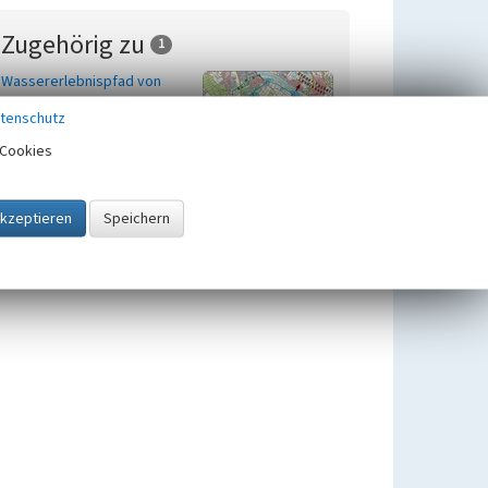
Zugehörig zu
1
Wassererlebnispfad von
Pulheim zum Rhein
tenschutz
Cookies