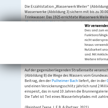
Die Erzählstation „Wasserwerk Weiler“ (Abbildung
Wasserwerke (Abbildung 3) sichern mit bis zu 30.0
Trinkwasser. Das 1925 errichtete Wasserwerk Weile
(
Erzählstation 9
) beim Wasserwerk gefördert wird
Wir verwende
Dies sind zum e
Das Grundwasser ist auf seinem Weg durch die Kiess
Funktionsfähigke
Aktivkohlefilter (Abbildung 4) geführt werden mus
nicht widerspre
sich gelöste organische Wasserinhaltsstoffe, Sch
hinaus verwende
Wartungen ausgespült. Unterirdische Trinkwassers
Nutzbarkeit uns
aufstehendem Gebäude (Abbildung 6) puffern Verb
sind. Mit Anklic
Weitere Informa
Abbildung 7 schematisch dargestellt.
Auf der gegenüberliegenden Straßenseite veransch
(Abbildung 8) die Wege des Wassers vom Grundwass
Beitrag, den der
Pulheimer Bach
liefert, der in der
und einen Versickerungsschlitz jährlich rund 2 Mil
einspeist, das in rund 10 Jahren die Brunnengaleri
Die Tafel ist Teil eines Wasserlehrpfades mit zahl
(Reinhard Zeese, L.E.B. & Partner, 2021)