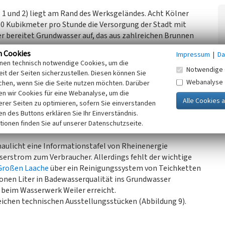
 1 und 2) liegt am Rand des Werksgeländes. Acht Kölner
00 Kubikmeter pro Stunde die Versorgung der Stadt mit
r bereitet Grundwasser auf, das aus zahlreichen Brunnen
.
n Cookies
Impressum
|
Da
inen technisch notwendige Cookies, um die
ande des Rheines so weit gereinigt, dass es nur noch durch
Notwendige 
it der Seiten sicherzustellen. Diesen können Sie
s. In den Behältern mit Aktivkohle (Abbildung 5) lagern
Webanalyse
chen, wenn Sie die Seite nutzen möchten. Darüber
web-, Geruchs- und Geschmacksstoffe an und werden bei
n wir Cookies für eine Webanalyse, um die
peicher wie der unter der Fläche zwischen Straße und
erer Seiten zu optimieren, sofern Sie einverstanden
rauchsschwankungen. Die Betriebsabläufen sind in
ken des Buttons erklären Sie Ihr Einverständnis.
tionen finden Sie auf unserer Datenschutzseite.
aulicht eine Informationstafel von Rheinenergie
erstrom zum Verbraucher. Allerdings fehlt der wichtige
Großen Laache
über ein Reinigungssystem von Teichketten
lionen Liter in Badewasserqualität ins Grundwasser
e beim Wasserwerk Weiler erreicht.
reichen technischen Ausstellungsstücken (Abbildung 9).