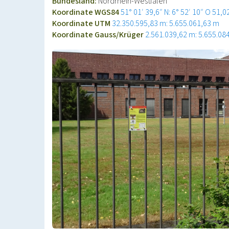
Bundesland:
Nordrhein-Westfalen
Koordinate WGS84
51° 01′ 39,6″ N: 6° 52′ 10″ O
51,0
Koordinate UTM
32.350.595,83 m: 5.655.061,63 m
Koordinate Gauss/Krüger
2.561.039,62 m: 5.655.08