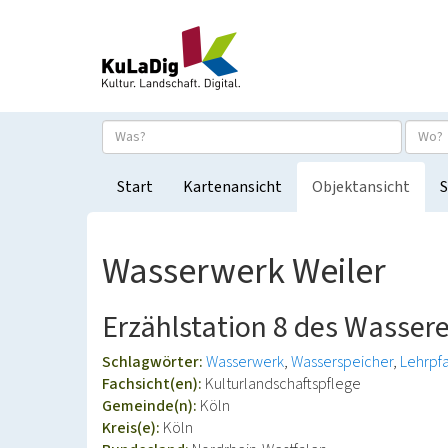
Start
Kartenansicht
Objektansicht
S
Wasserwerk Weiler
Erzählstation 8 des Wasser
Schlagwörter:
Wasserwerk
Wasserspeicher
Lehrpf
Fachsicht(en):
Kulturlandschaftspflege
Gemeinde(n):
Köln
Kreis(e):
Köln