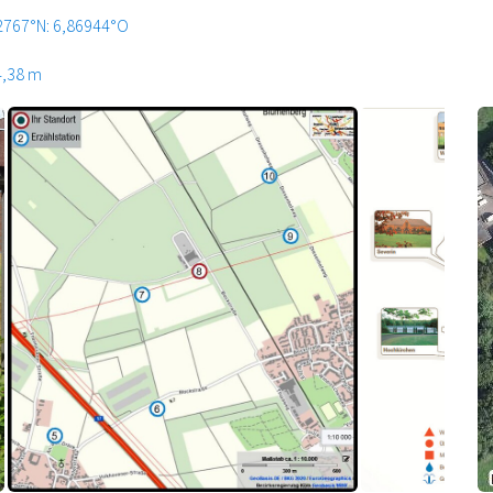
2767°N: 6,86944°O
4,38 m