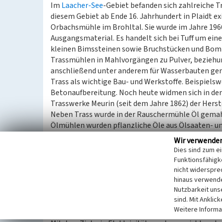
Im
Laacher-See
-Gebiet befanden sich zahlreiche T
diesem Gebiet ab Ende 16. Jahrhundert in Plaidt ex
Orbachsmühle im Brohltal. Sie wurde im Jahre 1966 
Ausgangsmaterial. Es handelt sich bei Tuff um ein
kleinen Bimssteinen sowie Bruchstücken und Bombe
Trassmühlen in Mahlvorgängen zu Pulver, beziehu
anschließend unter anderem für Wasserbauten genu
Trass als wichtige Bau- und Werkstoffe. Beispielsw
Betonaufbereitung. Noch heute widmen sich in de
Trasswerke Meurin (seit dem Jahre 1862) der Herst
Neben Trass wurde in der Rauschermühle Öl gemahl
Ölmühlen wurden pflanzliche Öle aus Ölsaaten- und
Raps, Rübsen, Buchecker und Nüsse. Zu Beginn wur
Wir verwende
zerquetscht. Daraufhin kamen die Ölsaaten- und Fr
Dies sind zum e
wurden. Anschließend kamen die Saaten und Früchte
Funktionsfähigke
herausgeschlagen. Ölkuchen, die als Viehfutter ve
nicht widerspre
Mühlen in der Eifel arbeiteten bis zu ihrer Stilll
hinaus verwende
Nutzbarkeit uns
weitesgehend automatisch mit modernen Extrakti
sind. Mit Anklic
Weitere Informa
Elektrizitätswerk