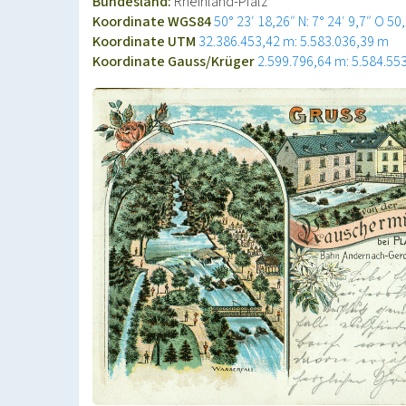
Bundesland:
Rheinland-Pfalz
Koordinate WGS84
50° 23′ 18,26″ N: 7° 24′ 9,7″ O
50
Koordinate UTM
32.386.453,42 m: 5.583.036,39 m
Koordinate Gauss/Krüger
2.599.796,64 m: 5.584.55