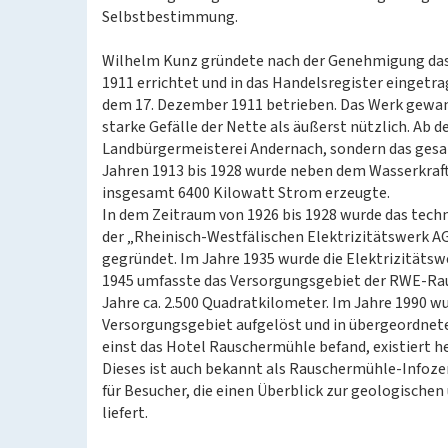
Selbstbestimmung.
Wilhelm Kunz gründete nach der Genehmigung das
1911 errichtet und in das Handelsregister einget
dem 17. Dezember 1911 betrieben. Das Werk gewann
starke Gefälle der Nette als äußerst nützlich. Ab
Landbürgermeisterei Andernach, sondern das gesamt
Jahren 1913 bis 1928 wurde neben dem Wasserkraft
insgesamt 6400 Kilowatt Strom erzeugte.
In dem Zeitraum von 1926 bis 1928 wurde das tec
der „Rheinisch-Westfälischen Elektrizitätswerk A
gegründet. Im Jahre 1935 wurde die Elektrizitätsw
1945 umfasste das Versorgungsgebiet der RWE-Rau
Jahre ca. 2.500 Quadratkilometer. Im Jahre 1990 w
Versorgungsgebiet aufgelöst und in übergeordnete E
einst das Hotel Rauschermühle befand, existiert h
Dieses ist auch bekannt als Rauschermühle-Infozen
für Besucher, die einen Überblick zur geologische
liefert.