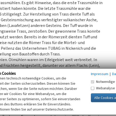
rassmühlen. Es gibt Hinweise, dass die erste Trassmühle in
istiert haben könnte. Die letzte Trassmühle war die
stillgelegt. Zur Herstellung von Trass diente Tuff als
e Gesteinsmischung aus verfestigter vulkanischer Asche,
n (Lavafetzen) anderen Gesteins. Der Tuff wurde in
ngsweise Trass, zerstoßen. Der gewonnene Trass konnte
tzt werden. Bereits in der Römerzeit dienten Tuff und
eise nutzten die Römer Trass für die Mörtel- und
r Pellenz das Unternehmen TUBAG in Nickenich und die
ellung von Baustoffen durch Trass.
en. Ölmühlen waren im Eifelgebiet weit verbreitet. In
 Früchten hergestellt, darunter vor allem Flachs (Lein),
den die Ölfrüchte in dem Kollergang der Mühle
n Cookies
Impressum
|
Da
üchte auf einen Wärmeofen, wo sie in Tücher verpackt
inen technisch notwendige Cookies, um die
Notwendige 
 in eine Keilpresse. Mit Hilfe von Stampfen wurde das Öl
it der Seiten sicherzustellen. Diesen können Sie
rwendet wurden, blieben als Rückstände zurück. Viele
Webanalyse
chen, wenn Sie die Seite nutzen möchten. Darüber
egung mit Keilpressen. Heute arbeiten Ölmühlen
n wir Cookies für eine Webanalyse, um die
erer Seiten zu optimieren, sofern Sie einverstanden
onsverfahren.
ken des Buttons erklären Sie Ihr Einverständnis.
tionen finden Sie auf unserer Datenschutzseite.