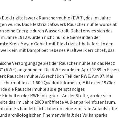
 Elektrizitätswerk Rauschermühle (EWR), das im Jahre
ragen wurde. Das Elektrizitätswerk Rauschermühle wurde ab
 seine Energie durch Wasserkraft. Dabei erwies sich das
 dem Jahre 1912 wurden nicht nur die Gemeinden der
e Kreis Mayen Gebiet mit Elektrizität beliefert. In den
werk ein mit Dampf betriebenes Kraftwerk errichtet, das
hnische Versorgungsgebiet der Rauschermühle an das Netz
G“ (RWE) angebunden. Die RWE wurde im April 1889 in Essen
erk Rauschermühle AG rechtlich Teil der RWE. Am 07. Mai
schermühle ca. 1.600 Quadratkilometer, Mitte der 1970er
urde die Rauschermühle als eigenständiges
inheiten der RWE integriert. An der Stelle, an der sich
eute das im Jahre 2000 eröffnete Vulkanpark-Infozentrum.
trum. Es handelt sich dabei um eine zentrale Anlaufstelle
n und archäologischen Themenvielfalt des Vulkanparks