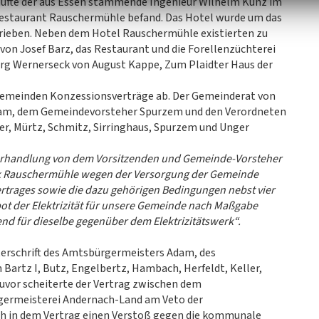
 kaufte der aus Essen stammende Ingenieur Wilhelm Kunz im
Restaurant Rauschermühle befand. Das Hotel wurde um das
trieben. Neben dem Hotel Rauschermühle existierten zu
von Josef Barz, das Restaurant und die Forellenzüchterei
urg Wernerseck von August Kappe, Zum Plaidter Haus der
Gemeinden Konzessionsverträge ab. Der Gemeinderat von
dam, dem Gemeindevorsteher Spurzem und den Verordneten
ler, Mürtz, Schmitz, Sirringhaus, Spurzem und Unger
erhandlung von dem Vorsitzenden und Gemeinde-Vorsteher
erk Rauschermühle wegen der Versorgung der Gemeinde
ertrages sowie die dazu gehörigen Bedingungen nebst vier
 der Elektrizität für unsere Gemeinde nach Maßgabe
end für dieselbe gegenüber dem Elektrizitätswerk“.
terschrift des Amtsbürgermeisters Adam, des
artz I, Butz, Engelbertz, Hambach, Herfeldt, Keller,
Zuvor scheiterte der Vertrag zwischen dem
germeisterei Andernach-Land am Veto der
ah in dem Vertrag einen Verstoß gegen die kommunale