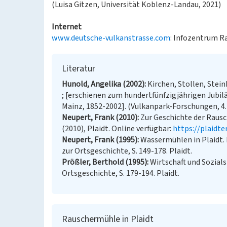
(Luisa Gitzen, Universität Koblenz-Landau, 2021)
Internet
www.deutsche-vulkanstrasse.com
: Infozentrum R
Literatur
Hunold, Angelika (2002)
Kirchen, Stollen, Stei
; [erschienen zum hundertfünfzigjährigen Ju
Mainz, 1852-2002]. (Vulkanpark-Forschungen, 4.)
Neupert, Frank (2010)
Zur Geschichte der Rausch
(2010), Plaidt. Online verfügbar:
https://plaidte
Neupert, Frank (1995)
Wassermühlen in Plaidt. I
zur Ortsgeschichte, S. 149-178. Plaidt.
Prößler, Berthold (1995)
Wirtschaft und Sozials
Ortsgeschichte, S. 179-194. Plaidt.
Rauschermühle in Plaidt