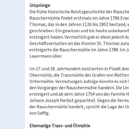
Ursprünge
Die frühe historische Besitzgeschichte der Rausche
Rauschermühle findet erstmals im Jahre 1786 Erwä
Thomas, das in den Jahren 1126 bis 1802 bestand, 
geschrieben. Ein gewisser und bis heute unbekannt
ersteigert haben. Vermutlich gab er diese jedoch 
Geschäftsverlusten an das Kloster St. Thomas zur
ersteigerte die Rauschermühle im Jahre 1788. Im J
Lauermann über.
Im 17. und 18. Jahrhundert existierten in Plaidt 
Obermühle, die Trassmühle des Grafen von Metterni
Untermühle. Vermutungen zufolge könnte es sich b
den Vorgänger der Rauschermühle handeln. Die U
ersteigert und ab dem Jahre 1754 von der Familie 
Johann Joseph Herbst gepachtet. Gegen die Vermu
der Rauschermühle handelt, spricht die Lage der U
von Saffig.
Ehemalige Trass- und Ölmühle