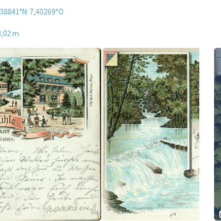
,38841°N: 7,40269°O
3,02 m