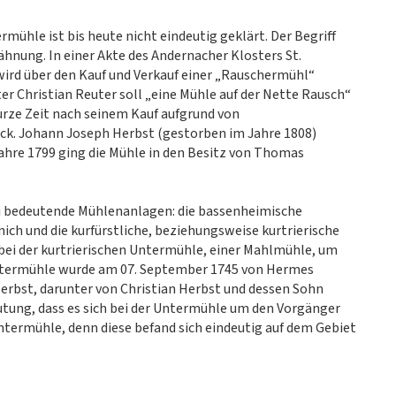
rmühle ist bis heute nicht eindeutig geklärt. Der Begriff
hnung. In einer Akte des Andernacher Klosters St.
wird über den Kauf und Verkauf einer „Rauschermühl“
er Christian Reuter soll „eine Mühle auf der Nette Rausch“
kurze Zeit nach seinem Kauf aufgrund von
ück. Johann Joseph Herbst (gestorben im Jahre 1808)
ahre 1799 ging die Mühle in den Besitz von Thomas
drei bedeutende Mühlenanlagen: die bassenheimische
ch und die kurfürstliche, beziehungsweise kurtrierische
ei der kurtrierischen Untermühle, einer Mahlmühle, um
ntermühle wurde am 07. September 1745 von Hermes
Herbst, darunter von Christian Herbst und dessen Sohn
tung, dass es sich bei der Untermühle um den Vorgänger
ntermühle, denn diese befand sich eindeutig auf dem Gebiet