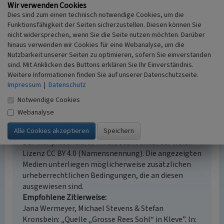
47533 Kleve
Wir verwenden Cookies
Dies sind zum einen technisch notwendige Cookies, um die
Fachsicht(en)
Funktionsfähigkeit der Seiten sicherzustellen. Diesen können Sie
Naturschutz
nicht widersprechen, wenn Sie die Seite nutzen möchten. Darüber
Erfassungsmaßstab
hinaus verwenden wir Cookies für eine Webanalyse, um die
i.d.R. 1:5.000 (größer als 1:20.000)
Nutzbarkeit unserer Seiten zu optimieren, sofern Sie einverstanden
Erfassungsmethode
sind. Mit Anklicken des Buttons erklären Sie Ihr Einverständnis.
Literaturauswertung
Weitere Informationen finden Sie auf unserer Datenschutzseite.
Impressum
|
Datenschutz
Notwendige Cookies
Webanalyse
Empfohlene Zitierweise
Urheberrechtlicher Hinweis
Der hier präsentierte Inhalt steht unter der freien
Lizenz CC BY 4.0 (Namensnennung). Die angezeigten
Medien unterliegen möglicherweise zusätzlichen
urheberrechtlichen Bedingungen, die an diesen
ausgewiesen sind.
Empfohlene Zitierweise
Jana Wermeyer, Michael Stevens & Stefan
Kronsbein: „Quelle „Grosse Rees Sohl“ in Kleve”. In: