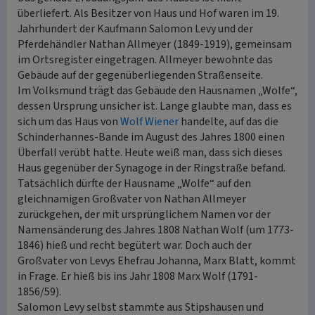
überliefert. Als Besitzer von Haus und Hof waren im 19.
Jahrhundert der Kaufmann Salomon Levy und der
Pferdehändler Nathan Allmeyer (1849-1919), gemeinsam
im Ortsregister eingetragen. Allmeyer bewohnte das
Gebäude auf der gegenüberliegenden Straßenseite.
Im Volksmund trägt das Gebäude den Hausnamen „Wolfe“,
dessen Ursprung unsicher ist. Lange glaubte man, dass es
sich um das Haus von
Wolf Wiener
handelte, auf das die
Schinderhannes-Bande im August des Jahres 1800 einen
Überfall verübt hatte. Heute weiß man, dass sich dieses
Haus gegenüber der Synagoge in der Ringstraße befand.
Tatsächlich dürfte der Hausname „Wolfe“ auf den
gleichnamigen Großvater von Nathan Allmeyer
zurückgehen, der mit ursprünglichem Namen vor der
Namensänderung des Jahres 1808 Nathan Wolf (um 1773-
1846) hieß und recht begütert war. Doch auch der
Großvater von Levys Ehefrau Johanna, Marx Blatt, kommt
in Frage. Er hieß bis ins Jahr 1808 Marx Wolf (1791-
1856/59).
Salomon Levy selbst stammte aus Stipshausen und