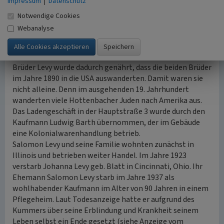
Impressum
der beiden Levy-Brüder spiegelt den historischen
|
Datenschutz
ländlichen Antisemitismus wider.
Notwendige Cookies
nach oben
Webanalyse
Auswanderung in die USA
Die antisemitische Legende von der Brandstiftung der
Brüder Levy wurde dadurch genährt, dass die beiden Brüder
im Jahre 1890 in die USA auswanderten. Damit waren sie
nicht alleine. Denn im ausgehenden 19. Jahrhundert
wanderten viele Hottenbacher Juden nach Amerika aus.
Das Ladengeschäft in der Hauptstraße 3 wurde durch den
Kaufmann Ludwig Barth übernommen, der im Gebäude
eine Kolonialwarenhandlung betrieb.
Salomon Levy und seine Familie wohnten zunächst in
Illinois und betrieben weiter Handel. Im Jahre 1923
verstarb Johanna Levy geb. Blatt in Cincinnati, Ohio. Ihr
Ehemann Salomon Levy starb im Jahre 1937 als
wohlhabender Kaufmann im Alter von 90 Jahren in einem
Pflegeheim. Laut Todesanzeige hatte er aufgrund des
Kummers über seine Erblindung und Krankheit seinem
Leben selbst ein Ende gesetzt (siehe Anzeige vom