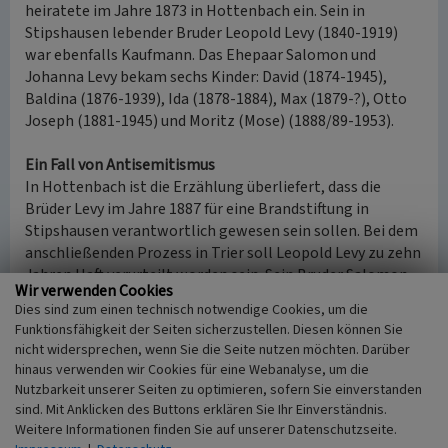
heiratete im Jahre 1873 in Hottenbach ein. Sein in
Stipshausen lebender Bruder Leopold Levy (1840-1919)
war ebenfalls Kaufmann. Das Ehepaar Salomon und
Johanna Levy bekam sechs Kinder: David (1874-1945),
Baldina (1876-1939), Ida (1878-1884), Max (1879-?), Otto
Joseph (1881-1945) und Moritz (Mose) (1888/89-1953).
Ein Fall von Antisemitismus
In Hottenbach ist die Erzählung überliefert, dass die
Brüder Levy im Jahre 1887 für eine Brandstiftung in
Stipshausen verantwortlich gewesen sein sollen. Bei dem
anschließenden Prozess in Trier soll Leopold Levy zu zehn
Jahren Haft verurteilt worden sein. Sein Bruder Salomon
Wir verwenden Cookies
habe sich der Strafe durch die Flucht in die USA entzogen.
Dies sind zum einen technisch notwendige Cookies, um die
Dort sei er im Jahre 1910 bei einem Hotelbrand in
Funktionsfähigkeit der Seiten sicherzustellen. Diesen können Sie
Philadelphia ums Leben gekommen. Wie sich
nicht widersprechen, wenn Sie die Seite nutzen möchten. Darüber
herausstellte, handelte es sich dabei allerdings nicht um
hinaus verwenden wir Cookies für eine Webanalyse, um die
den Hottenbacher Salomon Levy. Die Erzählung der
Nutzbarkeit unserer Seiten zu optimieren, sofern Sie einverstanden
Brandstiftung durch die Brüder Levy entspricht demnach
sind. Mit Anklicken des Buttons erklären Sie Ihr Einverständnis.
nicht der Wahrheit. Die Rezeption der Lebensgeschichte
Weitere Informationen finden Sie auf unserer Datenschutzseite.