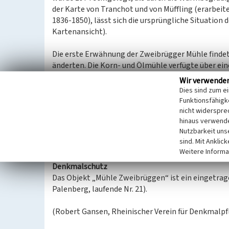
der Karte von Tranchot und von Müffling (erarbeit
1836-1850), lässt sich die ursprüngliche Situation
Kartenansicht).
Die erste Erwähnung der Zweibrügger Mühle findet s
änderten. Die Korn- und Ölmühle verfügte über ein
Jahrhunderts zudem Zwangsmühle, die ein Gebiet
Wir verwende
Osten einschloss. In ihrer Glanzzeit im 19. Jahrhun
Dies sind zum e
Mahlgänge sowie eine Ölpresse. 1878 brannten di
Funktionsfähigke
nieder und wurde anschließend wiedererrichtet.
nicht widerspre
hinaus verwende
Heute ist noch eines der Wasserräder vorhanden, da
Nutzbarkeit uns
Mühlengebäude, dass nach dem Brand wiedererricht
sind. Mit Anklic
verfügt heute über eine Bachsteinfassade und ein
Weitere Informa
Denkmalschutz
Das Objekt „Mühle Zweibrüggen“ ist ein eingetra
Palenberg, laufende Nr. 21).
(Robert Gansen, Rheinischer Verein für Denkmalpfl