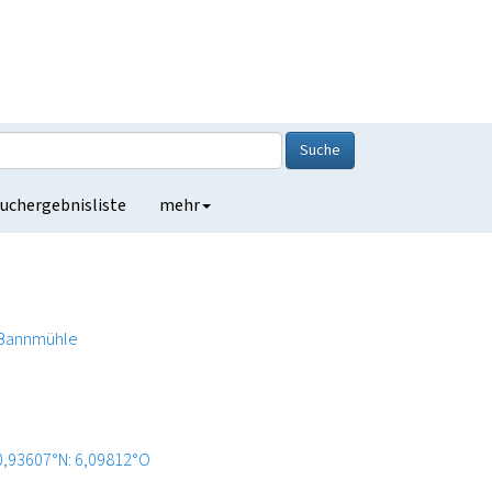
Suche
uchergebnisliste
mehr
Bannmühle
0,93607°N: 6,09812°O