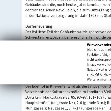
Gebäudes sind die, noch heute gut erkennbar, zum
der französischen Revolution, die zum Untergang d
in der Nationalversteigerung im Jahr 1803 mit Stal
Dorferneuerung
Der östliche Teil des Gebäudes wurde später von 
Schwestern erworben. Der westliche Teil wurde bis
sich die Gemeinde das Gebäude als Dorfgemeinscha
Wir verwende
die Linie zwischen Rathaus, Kirche und Edelhof al
Dies sind zum e
beherbergt nach seiner Generalsanierung von 1996
Funktionsfähigke
private Feiern, Seminare und kulturelle Veranstal
nicht widerspre
Restaurant. Das Dachgeschoss beherbergt die Büche
hinaus verwende
Nutzbarkeit uns
Gebäudes dient als Begegnungsstätte der katholis
sind. Mit Anklic
Weitere Informa
Kulturdenkmal
Der Edelhof in Kirrweiler wird als Bestandteil de
Verzeichnis der Kulturdenkmäler im Landkreis Südl
„Ortskern Marktstraße 83, 85, 93–97, 101–109 (unge
Hauptstraße 1 (ungerade Nr.), 2-6 (gerade Nrn.);
Ki
Mühlgasse 3; Neugasse 1, 3, 7–17 (ungerade Nrn.), 1