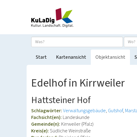
Start
Kartenansicht
Objektansicht
S
Edelhof in Kirrweiler
Hattsteiner Hof
Schlagwörter:
Verwaltungsgebäude
Gutshof
Marsta
Fachsicht(en):
Landeskunde
Gemeinde(n):
Kirrweiler (Pfalz)
Kreis(e):
Südliche Weinstraße