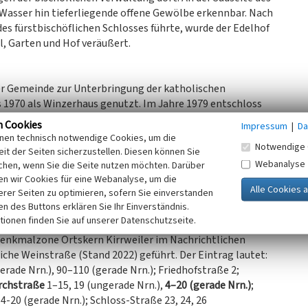
 Wasser hin tieferliegende offene Gewölbe erkennbar. Nach
es fürstbischöflichen Schlosses führte, wurde der Edelhof
l, Garten und Hof veräußert.
der Gemeinde zur Unterbringung der katholischen
 1970 als Winzerhaus genutzt. Im Jahre 1979 entschloss
ftshaus zu nutzen. In der Dorferneuerungsplanung wurde
n Cookies
Impressum
|
Da
s Achse der Dorferneuerung genannt. Der Edelhof
inen technisch notwendige Cookies, um die
Notwendige 
-2001 einen Festsaal im Obergeschoss und ein Foyer für
it der Seiten sicherzustellen. Diesen können Sie
tungen. Im westlichen Erdgeschoss befindet sich ein
Webanalyse
chen, wenn Sie die Seite nutzen möchten. Darüber
rei und den Raum der Vereine. Der östliche Teil des
n wir Cookies für eine Webanalyse, um die
erer Seiten zu optimieren, sofern Sie einverstanden
chen Kirche.
ken des Buttons erklären Sie Ihr Einverständnis.
tionen finden Sie auf unserer Datenschutzseite.
r Denkmalzone Ortskern Kirrweiler im Nachrichtlichen
iche Weinstraße (Stand 2022) geführt. Der Eintrag lautet:
rade Nrn.), 90–110 (gerade Nrn.); Friedhofstraße 2;
rchstraße
1–15, 19 (ungerade Nrn.),
4–20 (gerade Nrn.)
;
4-20 (gerade Nrn.); Schloss-Straße 23, 24, 26