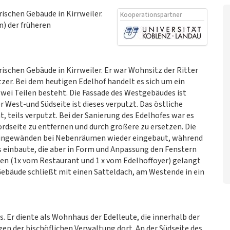
rischen Gebäude in Kirrweiler.
Kooperationspartner
n) der früheren
rischen Gebäude in Kirrweiler. Er war Wohnsitz der Ritter
tzer. Bei dem heutigen Edelhof handelt es sich um ein
zwei Teilen besteht. Die Fassade des Westgebäudes ist
 West-und Südseite ist dieses verputzt. Das östliche
teils verputzt. Bei der Sanierung des Edelhofes war es
rdseite zu entfernen und durch größere zu ersetzen. Die
teingewänden bei Nebenräumen wieder eingebaut, während
 einbaute, die aber in Form und Anpassung den Fenstern
en (1x vom Restaurant und 1 x vom Edelhoffoyer) gelangt
Gebäude schließt mit einen Satteldach, am Westende in ein
. Er diente als Wohnhaus der Edelleute, die innerhalb der
n der bischöflichen Verwaltung dort. An der Südseite des