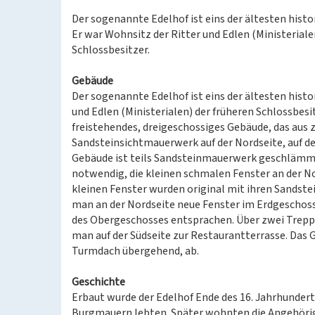
Der sogenannte Edelhof ist eins der ältesten histo
Er war Wohnsitz der Ritter und Edlen (Ministeriale
Schlossbesitzer.
Gebäude
Der sogenannte Edelhof ist eins der ältesten histo
und Edlen (Ministerialen) der früheren Schlossbesi
freistehendes, dreigeschossiges Gebäude, das aus 
Sandsteinsichtmauerwerk auf der Nordseite, auf der
Gebäude ist teils Sandsteinmauerwerk geschlämmt, 
notwendig, die kleinen schmalen Fenster an der No
kleinen Fenster wurden original mit ihren Sands
man an der Nordseite neue Fenster im Erdgeschoss
des Obergeschosses entsprachen. Über zwei Trepp
man auf der Südseite zur Restaurantterrasse. Das 
Turmdach übergehend, ab.
Geschichte
Erbaut wurde der Edelhof Ende des 16. Jahrhunderts
Burgmauern lebten. Später wohnten die Angehörige