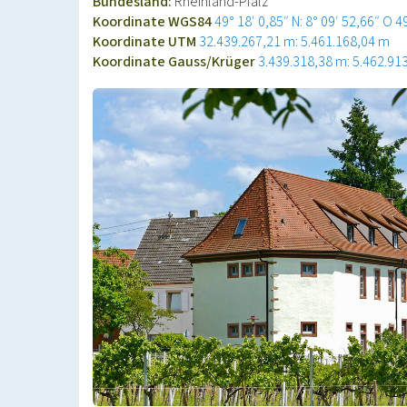
Bundesland:
Rheinland-Pfalz
Koordinate WGS84
49° 18′ 0,85″ N: 8° 09′ 52,66″ O
4
Koordinate UTM
32.439.267,21 m: 5.461.168,04 m
Koordinate Gauss/Krüger
3.439.318,38 m: 5.462.91