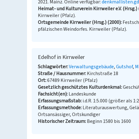
2021. Mainz. Online verfügbar:
denkmallisten.gd
Heimat- und Kulturverein Kirrweiler e.V. (Hrsg.)
Kirrweiler (Pfalz).
Ortsgemeinde Kirrweiler (Hrsg.) (2000)
Festsch
pfälzischen Weindorfes. Kirrweiler (Pfalz).
Edelhof in Kirrweiler
Schlagwörter
Verwaltungsgebäude
Gutshof
M
Straße / Hausnummer
Kirchstraße 18
Ort
67489 Kirrweiler (Pfalz)
Gesetzlich geschütztes Kulturdenkmal
Geschüt
Fachsicht(en)
Landeskunde
Erfassungsmaßstab
i.d.R. 1:5.000 (größer als 1:
Erfassungsmethode
Literaturauswertung, Gel
Ortsansässiger, Ortskundiger
Historischer Zeitraum
Beginn 1580 bis 1600