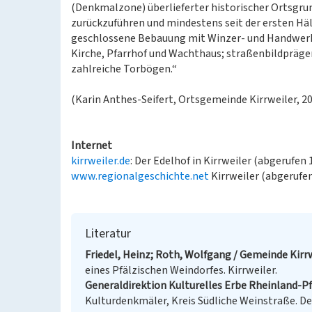
(Denkmalzone) überlieferter historischer Ortsgrun
zurückzuführen und mindestens seit der ersten Hälf
geschlossene Bebauung mit Winzer- und Handwerkerh
Kirche, Pfarrhof und Wachthaus; straßenbildpräg
zahlreiche Torbögen.“
(Karin Anthes-Seifert, Ortsgemeinde Kirrweiler, 2
Internet
kirrweiler.de
: Der Edelhof in Kirrweiler (abgerufen 
www.regionalgeschichte.net
Kirrweiler (abgerufen
Literatur
Friedel, Heinz; Roth, Wolfgang / Gemeinde Kirrw
eines Pfälzischen Weindorfes. Kirrweiler.
Generaldirektion Kulturelles Erbe Rheinland-Pfa
Kulturdenkmäler, Kreis Südliche Weinstraße. De