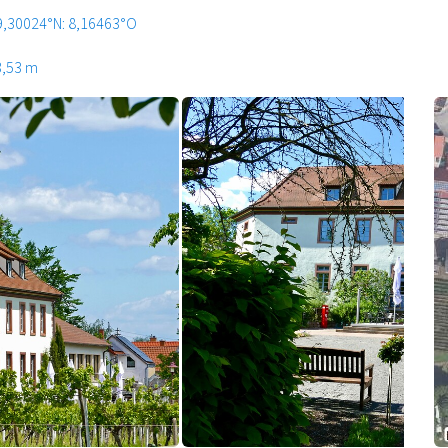
9,30024°N: 8,16463°O
3,53 m