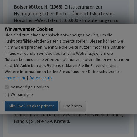
Bolsenkötter, H. (1968)
Erläuterungen zur
Hydrogeologischen Karte - Übersichtskarte von
Nordrhein-Westfalen 1:100.000 - Erläuterungen zu
Blatt C 4302 Bocholt. S. 125-179. Krefeld.
Wir verwenden Cookies
Klostermann, Josef / Nordrhein-Westfalen,
Dies sind zum einen technisch notwendige Cookies, um die
Geologisches Landesamt (Hrsg.)
Funktionsfähigkeit der Seiten sicherzustellen. Diesen können Sie
(1989)
Erläuterungen zu Blatt 4304 Xanten.
nicht widersprechen, wenn Sie die Seite nutzen möchten. Darüber
hinaus verwenden wir Cookies für eine Webanalyse, um die
(Geologische Karte von Nordrhein-Westfalen
Nutzbarkeit unserer Seiten zu optimieren, sofern Sie einverstanden
1:25.000.) Krefeld.
sind. Mit Anklicken des Buttons erklären Sie Ihr Einverständnis.
Kronsbein, Stefan (1991)
Quellen am unteren linken
Weitere Informationen finden Sie auf unserer Datenschutzseite.
Niederrhein - ein natur- und kulturgeschichtlicher
Impressum
|
Datenschutz
Beitrag. In: Klostermann, Josef; Kronsbein, Stefan;
Notwendige Cookies
Rehbein, Hansgeorg (Hrsg.): Natur und Landschaft
am Niederrhein - Naturwissenschaftliche Beiträge.
Webanalyse
Festschrift zum 80. Geburtstag von Dr. Hans-
Wilhelm Quitzow, (Niederrheinischer Landeskunde.
Schriften zur Natur und Geschichte des Niederrheins,
Band X.) S. 349-429. Krefeld.