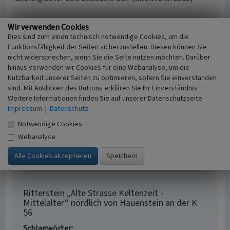
Wir verwenden Cookies
(Simone Brug, Struktur- und Genehmigungsdirektion Süd,
Dies sind zum einen technisch notwendige Cookies, um die
2021)
Funktionsfähigkeit der Seiten sicherzustellen. Diesen können Sie
nicht widersprechen, wenn Sie die Seite nutzen möchten. Darüber
hinaus verwenden wir Cookies für eine Webanalyse, um die
Nutzbarkeit unserer Seiten zu optimieren, sofern Sie einverstanden
Literatur
sind. Mit Anklicken des Buttons erklären Sie Ihr Einverständnis.
Weitere Informationen finden Sie auf unserer Datenschutzseite.
Eitelmann, Walter; Kimmel, Ernst
Impressum
|
Datenschutz
(2005)
Rittersteine im Pfälzerwald. Eine steinerne
Geschichtsschreibung. S. 422. S.170, Neustadt an der
Notwendige Cookies
Weinstraße (5. leicht überarbeitete Auflage mit
Webanalyse
Wandervorschlägen).
Ritterstein „Alte Strasse Keltenzeit -
Mittelalter“ nördlich von Hauenstein an der K
56
Schlagwörter