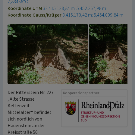
7,83456°O
Koordinate UTM
32.415.128,84 m: 5.452.267,98 m
Koordinate Gauss/Krüger
3.415.170,42 m: 5.454.009,84 m
Der Ritterstein Nr. 227
Kooperationspartner
„Alte Strasse
Keltenzeit -
Mittelalter“ befindet
sich nördlich von
Hauenstein an der
Kreisstraße 56