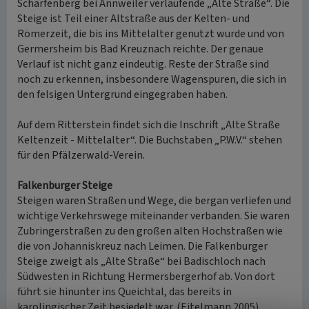
Scharfenberg bei Annweiler verlaufende „Alte Straße“. Die
Steige ist Teil einer Altstraße aus der Kelten- und
Römerzeit, die bis ins Mittelalter genutzt wurde und von
Germersheim bis Bad Kreuznach reichte. Der genaue
Verlauf ist nicht ganz eindeutig. Reste der Straße sind
noch zu erkennen, insbesondere Wagenspuren, die sich in
den felsigen Untergrund eingegraben haben.
Auf dem Ritterstein findet sich die Inschrift „Alte Straße
Keltenzeit - Mittelalter“. Die Buchstaben „P.W.V.“ stehen
für den Pfälzerwald-Verein.
Falkenburger Steige
Steigen waren Straßen und Wege, die bergan verliefen und
wichtige Verkehrswege miteinander verbanden. Sie waren
Zubringerstraßen zu den großen alten Hochstraßen wie
die von Johanniskreuz nach Leimen. Die Falkenburger
Steige zweigt als „Alte Straße“ bei Badischloch nach
Südwesten in Richtung Hermersbergerhof ab. Von dort
führt sie hinunter ins Queichtal, das bereits in
karolingischer Zeit besiedelt war. (Eitelmann 2005)