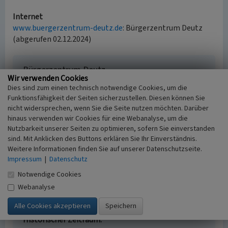
Internet
www.buergerzentrum-deutz.de
: Bürgerzentrum Deutz
(abgerufen 02.12.2024)
Bürgerzentrum Deutz
Wir verwenden Cookies
Schlagwörter
Dies sind zum einen technisch notwendige Cookies, um die
Bürgerzentrum
Jugendzentrum
Funktionsfähigkeit der Seiten sicherzustellen. Diesen können Sie
Straße / Hausnummer
nicht widersprechen, wenn Sie die Seite nutzen möchten. Darüber
hinaus verwenden wir Cookies für eine Webanalyse, um die
Tempelstraße 41-43
Nutzbarkeit unserer Seiten zu optimieren, sofern Sie einverstanden
Ort
sind. Mit Anklicken des Buttons erklären Sie Ihr Einverständnis.
50679 Köln - Deutz
Weitere Informationen finden Sie auf unserer Datenschutzseite.
Fachsicht(en)
Impressum
|
Datenschutz
Landeskunde, Kulturlandschaftspflege
Notwendige Cookies
Erfassungsmaßstab
Keine Angabe
Webanalyse
Erfassungsmethode
keine Angabe
Historischer Zeitraum