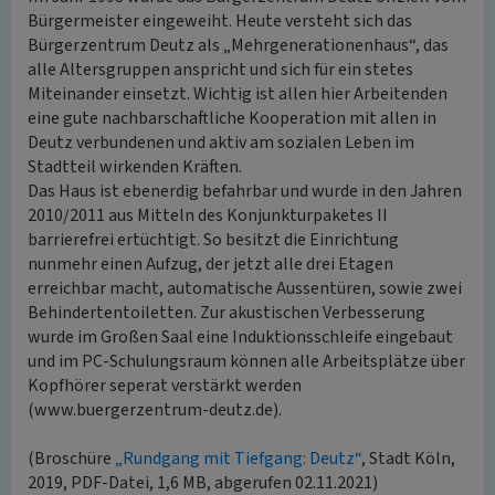
Bürgermeister eingeweiht. Heute versteht sich das
Bürgerzentrum Deutz als „Mehrgenerationenhaus“, das
alle Altersgruppen anspricht und sich für ein stetes
Miteinander einsetzt. Wichtig ist allen hier Arbeitenden
eine gute nachbarschaftliche Kooperation mit allen in
Deutz verbundenen und aktiv am sozialen Leben im
Stadtteil wirkenden Kräften.
Das Haus ist ebenerdig befahrbar und wurde in den Jahren
2010/2011 aus Mitteln des Konjunkturpaketes II
barrierefrei ertüchtigt. So besitzt die Einrichtung
nunmehr einen Aufzug, der jetzt alle drei Etagen
erreichbar macht, automatische Aussentüren, sowie zwei
Behindertentoiletten. Zur akustischen Verbesserung
wurde im Großen Saal eine Induktionsschleife eingebaut
und im PC-Schulungsraum können alle Arbeitsplätze über
Kopfhörer seperat verstärkt werden
(www.buergerzentrum-deutz.de).
(Broschüre
„Rundgang mit Tiefgang: Deutz“
, Stadt Köln,
2019, PDF-Datei, 1,6 MB, abgerufen 02.11.2021)