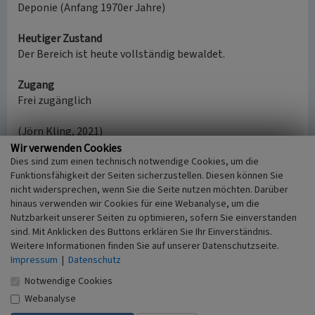
Deponie (Anfang 1970er Jahre)
Heutiger Zustand
Der Bereich ist heute vollständig bewaldet.
Zugang
Frei zugänglich
(Jörn Kling, 2021)
Wir verwenden Cookies
Dies sind zum einen technisch notwendige Cookies, um die
Küppersbruch in Velbert
Funktionsfähigkeit der Seiten sicherzustellen. Diesen können Sie
nicht widersprechen, wenn Sie die Seite nutzen möchten. Darüber
Schlagwörter
hinaus verwenden wir Cookies für eine Webanalyse, um die
Kalkstein
Steinbruch
Nutzbarkeit unserer Seiten zu optimieren, sofern Sie einverstanden
Ort
sind. Mit Anklicken des Buttons erklären Sie Ihr Einverständnis.
Velbert
Weitere Informationen finden Sie auf unserer Datenschutzseite.
Fachsicht(en)
Impressum
|
Datenschutz
Kulturlandschaftspflege
Notwendige Cookies
Erfassungsmaßstab
Webanalyse
i.d.R. 1:5.000 (größer als 1:20.000)