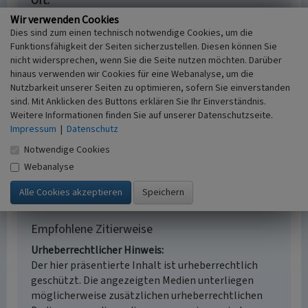
Ort
50668 Köln - Altstadt-Nord
Wir verwenden Cookies
Gesetzlich geschütztes Kulturdenkmal
Dies sind zum einen technisch notwendige Cookies, um die
Ortsfestes Denkmal gem. § 3 DSchG NW
Funktionsfähigkeit der Seiten sicherzustellen. Diesen können Sie
nicht widersprechen, wenn Sie die Seite nutzen möchten. Darüber
Fachsicht(en)
hinaus verwenden wir Cookies für eine Webanalyse, um die
Denkmalpflege, Architekturgeschichte
Nutzbarkeit unserer Seiten zu optimieren, sofern Sie einverstanden
Erfassungsmaßstab
sind. Mit Anklicken des Buttons erklären Sie Ihr Einverständnis.
Keine Angabe
Weitere Informationen finden Sie auf unserer Datenschutzseite.
Erfassungsmethode
Impressum
|
Datenschutz
Literaturauswertung
Notwendige Cookies
Historischer Zeitraum
Beginn 1869
Webanalyse
Empfohlene Zitierweise
Urheberrechtlicher Hinweis
Der hier präsentierte Inhalt ist urheberrechtlich
geschützt. Die angezeigten Medien unterliegen
möglicherweise zusätzlichen urheberrechtlichen