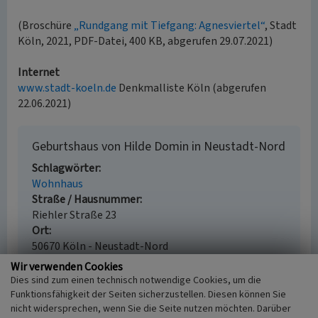
(Broschüre
„Rundgang mit Tiefgang: Agnesviertel“
, Stadt
Köln, 2021, PDF-Datei, 400 KB, abgerufen 29.07.2021)
Internet
www.stadt-koeln.de
Denkmalliste Köln (abgerufen
22.06.2021)
Geburtshaus von Hilde Domin in Neustadt-Nord
Schlagwörter
Wohnhaus
Straße / Hausnummer
Riehler Straße 23
Ort
50670 Köln - Neustadt-Nord
Fachsicht(en)
Wir verwenden Cookies
Denkmalpflege, Landeskunde
Dies sind zum einen technisch notwendige Cookies, um die
Erfassungsmaßstab
Funktionsfähigkeit der Seiten sicherzustellen. Diesen können Sie
Keine Angabe
nicht widersprechen, wenn Sie die Seite nutzen möchten. Darüber