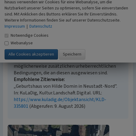
hinaus verwenden wir Cookies für eine Webanalyse, um die
Erfassungsmethode
Nutzbarkeit unserer Seiten zu optimieren, sofern Sie einverstanden
Literaturauswertung
sind. Mit Anklicken des Buttons erklären Sie Ihr Einverständnis.
Weitere Informationen finden Sie auf unserer Datenschutzseite.
Impressum
|
Datenschutz
Notwendige Cookies
Empfohlene Zitierweise
Webanalyse
Urheberrechtlicher Hinweis
Der hier präsentierte Inhalt ist urheberrechtlich
geschützt. Die angezeigten Medien unterliegen
möglicherweise zusätzlichen urheberrechtlichen
Bedingungen, die an diesen ausgewiesen sind.
Empfohlene Zitierweise
„Geburtshaus von Hilde Domin in Neustadt-Nord”.
In: KuLaDig, Kultur.Landschaft.Digital. URL:
https://www.kuladig.de/Objektansicht/KLD-
335801
(Abgerufen: 9. August 2026)