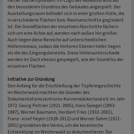
Fächer nachempfunden. Im Logo des Museums wird auf
den besonderen Grundriss des Gebäudes angespielt. Der
Ausstellungsraum befindet sich in einer großen Halle, die
in verschiedene Flächen bzw. Raumanschnitte gegliedert
ist. Die Grundflächen der einzelnen Abschnitte fächern
sich um eine Achse auf, werden nach außen hin größer.
Auch liegen diese Bereiche auf unterschiedlichen
Höhenniveaus, sodass die hinteren Ebenen tiefer liegen
als die des Eingangsbereichs. Diese Höhenunterschiede
werden im Dach ebenso gespiegelt, wie der Grundriss der
einzelnen Flächen.
Initiative zur Gründung
Den Anfang für die Erschließung der Töpfereigeschichte
im Westerwald machten die Gründer des
Dokumentationszentrums Kannenbäckerland e.V. im Jahr
1972. Georg Peltner (1921-2005), Hans Spiegel (1893-
1987), Werner Baumann, Heribert Fries (1932-2001),
Franz-Josef Heyen (1928-2012) und Werner Sahm (1921-
2001) gründeten den Verein, um die keramische
Entwicklung im Westerwald zu dokumentieren. Der