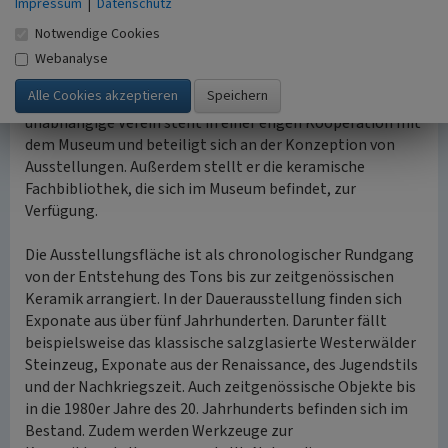
Impressum
|
Datenschutz
Im Jahr 2007 wurde das Keramikmuseum um einen Anbau
Notwendige Cookies
erweitert, sodass die Museumsfläche seither um die 5.000
Quadratmeter umfasst. Neben dem Ausstellungsraum,
Webanalyse
befindet sich im Gebäude auch das
Dokumentationszentrum Kannenbäckerland. Der
unabhängige Verein steht in einer engen Kooperation mit
dem Museum und beteiligt sich an der Konzeption von
Ausstellungen. Außerdem stellt er die keramische
Fachbibliothek, die sich im Museum befindet, zur
Verfügung.
Die Ausstellungsfläche ist als chronologischer Rundgang
von der Entstehung des Tons bis zur zeitgenössischen
Keramik arrangiert. In der Dauerausstellung finden sich
Exponate aus über fünf Jahrhunderten. Darunter fällt
beispielsweise das klassische salzglasierte Westerwälder
Steinzeug, Exponate aus der Renaissance, des Jugendstils
und der Nachkriegszeit. Auch zeitgenössische Objekte bis
in die 1980er Jahre des 20. Jahrhunderts befinden sich im
Bestand. Zudem werden Werkzeuge zur