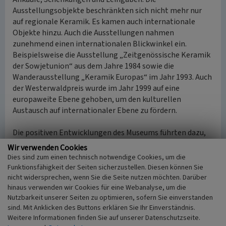
Ausstellungsobjekte beschränkten sich nicht mehr nur
auf regionale Keramik. Es kamen auch internationale
Objekte hinzu. Auch die Ausstellungen nahmen
zunehmend einen internationalen Blickwinkel ein.
Beispielsweise die Ausstellung „Zeitgenössische Keramik
der Sowjetunion“ aus dem Jahre 1984 sowie die
Wanderausstellung „Keramik Europas“ im Jahr 1993. Auch
der Westerwaldpreis wurde im Jahr 1999 auf eine
europaweite Ebene gehoben, um den kulturellen
Austausch auf internationaler Ebene zu fördern.
Die positiven Entwicklungen des Museums führten dazu,
dass es zusammen mit dem kreiseigenen
Wir verwenden Cookies
Landschaftsmuseum Hachenburg in eine privatrechtliche
Dies sind zum einen technisch notwendige Cookies, um die
GmbH überführt wurde. Die Museen im Westerwald GmbH
Funktionsfähigkeit der Seiten sicherzustellen. Diesen können Sie
wurde im Jahr 2000 gegründet. Sie ist seither für den
nicht widersprechen, wenn Sie die Seite nutzen möchten. Darüber
hinaus verwenden wir Cookies für eine Webanalyse, um die
Betrieb verantwortlich, während der Westerwaldkreis als
Nutzbarkeit unserer Seiten zu optimieren, sofern Sie einverstanden
Eigentümer die finanzielle Organisation übernimmt.
sind. Mit Anklicken des Buttons erklären Sie Ihr Einverständnis.
Weitere Informationen finden Sie auf unserer Datenschutzseite.
2000er Jahre