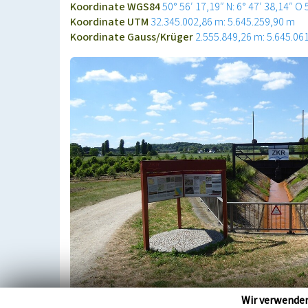
Koordinate WGS84
50° 56′ 17,19″ N: 6° 47′ 38,14″ O
Koordinate UTM
32.345.002,86 m: 5.645.259,90 m
Koordinate Gauss/Krüger
2.555.849,26 m: 5.645.06
Wir verwende