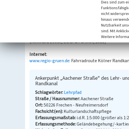
Dies sind zum e
Der Ankerpunkt an der Aachener Straße wurde ausg
Funktionsfähigke
bedeutendsten Ausfallstraßen Kölns, der ehemali
nicht widerspre
vielen Verkehrsteilnehmer*innen wahrnehmbar un
hinaus verwende
Ankerpunktes, am Austritt des
Ville-Stollens
, beg
Nutzbarkeit uns
RegioGrün-Projekt der Regionale 2010.
sind. Mit Anklic
Weitere Informa
(Reinhard Zeese, L.E.B. & Partner, 2021)
Internet
:
www.regio-gruen.de
: Fahrradroute Kölner Randkan
Ankerpunkt „Aachener Straße“ des Lehr- un
Randkanal
Schlagwörter
Lehrpfad
Straße / Hausnummer
Aachener Straße
Ort
50226 Frechen - Neufreimersdorf
Fachsicht(en)
Kulturlandschaftspflege
Erfassungsmaßstab
i.d.R. 1:5.000 (größer als 1:
Erfassungsmethode
Geländebegehung/-kartie