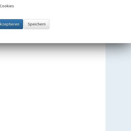
Cookies
Zugehörig zu
1
Lehr- und Erlebnispfad
"Energie & Wasser" am
Kölner Randkanal