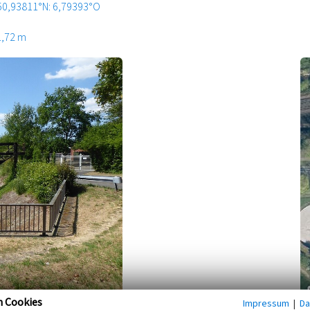
50,93811°N: 6,79393°O
1,72 m
n Cookies
Impressum
|
Da