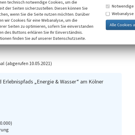
inen technisch notwendige Cookies, um die
ewählt, da hier der Kölner Randkanal unter einer der
Notwendige 
it der Seiten sicherzustellen. Diesen können Sie
gen „
Via Belgica
“ durchläuft. Der Ankerpunkt ist für die
Webanalyse
chen, wenn Sie die Seite nutzen möchten. Darüber
d hat begrenzte Parkmöglichkeiten. Oberhalb des
n wir Cookies für eine Webanalyse, um die
innt zudem die „Fahrradroute Kölner Randkanal“, ein
erer Seiten zu optimieren, sofern Sie einverstanden
ken des Buttons erklären Sie Ihr Einverständnis.
tionen finden Sie auf unserer Datenschutzseite.
al (abgerufen 10.05.2021)
d Erlebnispfads „Energie & Wasser“ am Kölner
20.000)
rung