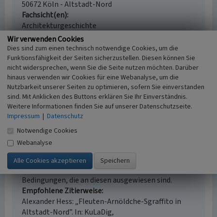
50672 Köln - Altstadt-Nord
Fachsicht(en)
Architekturgeschichte
Erfassungsmaßstab
Wir verwenden Cookies
Keine Angabe
Dies sind zum einen technisch notwendige Cookies, um die
Erfassungsmethode
Funktionsfähigkeit der Seiten sicherzustellen. Diesen können Sie
nicht widersprechen, wenn Sie die Seite nutzen möchten. Darüber
Literaturauswertung, Geländebegehung/-
hinaus verwenden wir Cookies für eine Webanalyse, um die
kartierung
Nutzbarkeit unserer Seiten zu optimieren, sofern Sie einverstanden
sind. Mit Anklicken des Buttons erklären Sie Ihr Einverständnis.
Weitere Informationen finden Sie auf unserer Datenschutzseite.
Impressum
|
Datenschutz
Empfohlene Zitierweise
Notwendige Cookies
Urheberrechtlicher Hinweis
Webanalyse
Der hier präsentierte Inhalt ist urheberrechtlich
geschützt. Die angezeigten Medien unterliegen
möglicherweise zusätzlichen urheberrechtlichen
Bedingungen, die an diesen ausgewiesen sind.
Empfohlene Zitierweise
Alexander Hess: „Fleuten‐Arnöldche-Sgraffito in
Altstadt-Nord”. In: KuLaDig,